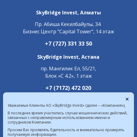
SkyBridge Invest,
Алматы
Пр. ​Абиша Кекилбайулы, 34
Бизнес Центр "Capital Tower", 14 этаж
+7 (727) 331 33 50
SkyBridge Invest,
Астана
пр. Мангилик Ел, 55/21,
Блок «С 4.2», 1 этаж
+7 (7172) 472 020
✕
Уважаемые Клиенты АО «SkyBridge Invest» (далее – «Компания»),
В последнее время участились случаи мошеннических действий,
связанных с неправомерным использованием имени и
сотрудников Компании.
Курс валют в РК на 06.08.2026  |  $ 469.85 KZT   
Просим Вас проявлять бдительность и внимательно проверять
получаемую информацию.