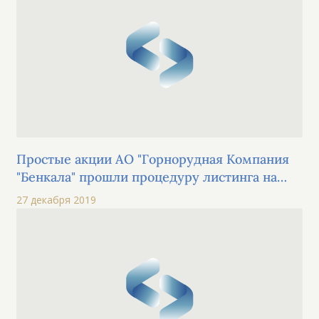
Простые акции АО "Горнорудная Компания
"Бенкала" прошли процедуру листинга на
KASE в секторе "акции" альтернативной
27 декабря 2019
площадки