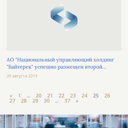
АО "Национальный управляющий холдинг
"Байтерек" успешно размещен второй
выпуск облигаций в рамках пятой
29 августа 2019
облигационной программы
«
1
...
20
21
22
23
24
25
26
27
28
29
30
...
37
»