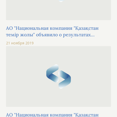
АО "Национальная компания "Қазақстан
темір жолы" объявило о результатах
собрания держателей международных
21 ноября 2019
облигаций XS1713475132, US48669DAA00
(TMJLe6)
АО "Национальная компания "Қазақстан