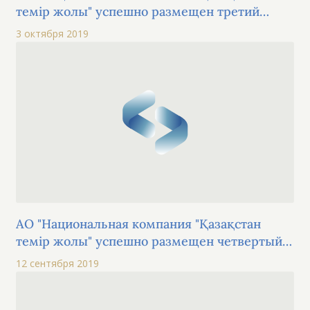
темір жолы" успешно размещен третий
выпуск в рамках второй облигационной
3 октября 2019
программы
АО "Национальная компания "Қазақстан
темір жолы" успешно размещен четвертый
выпуск в рамках второй облигационной
12 сентября 2019
программы