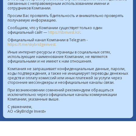
связанных с неправомерным использованием имени и
сотрудников Компании.
Курс валют в РК на 09.08.2026  |  $ 469.93 KZT   
Просим Вас проявлять бдительность и внимательно проверять
получаемую информацию.
€ 541.64 KZT
Сообщаем, что у Компании существует только один
официальный сайт —
https://sbinvest.kz/
.
Политика Информационной безопасности
Официальный канал Компании в Telegram -
Лицензия на осуществление деятельности на рынке
https://t.me/skybridgeinvest.
ценных бумаг №4.2.192/113 от 20.07.2016
Иные интернет-ресурсы и страницы в социальных сетях,
использующие наименование Компании, не являются
Лицензия на осуществление деятельности на
официальными и не имеют к нам отношения.
территории МФЦА №112018-0012 от 21.11.2018
Компания не запрашивает конфиденциальные данные, пароли,
коды подтверждения, а также не инициирует переводы денежных
Реестр выданных, переоформленных лицензий на
средств и оплату комиссий или иных платежей за услуги через
сторонние мессенджеры и неофициальные каналы связи.
осуществление деятельности на рынке ценных
При возникновении сомнений рекомендуем обращаться
бумаг
исключительно через официальные каналы коммуникации
Лицензия на проведение банковских операций
Компании, указанные выше.
№4.3.20 от 18.07.2023
С уважением,
АО «SkyBridge Invest»