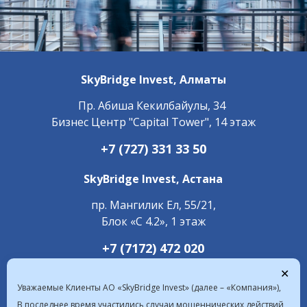
SkyBridge Invest,
Алматы
Пр. ​Абиша Кекилбайулы, 34
Бизнес Центр "Capital Tower", 14 этаж
+7 (727) 331 33 50
SkyBridge Invest,
Астана
пр. Мангилик Ел, 55/21,
Блок «С 4.2», 1 этаж
+7 (7172) 472 020
✕
Уважаемые Клиенты АО «SkyBridge Invest» (далее – «Компания»),
В последнее время участились случаи мошеннических действий,