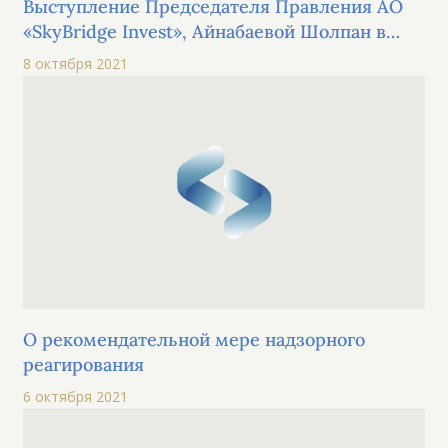
Выступление Председателя Правления АО
«SkyBridge Invest», Айнабаевой Шолпан в
рамках вебинара "Digital IR – новый вид
8 октября 2021
коммуникации"
О рекомендательной мере надзорного
реагирования
6 октября 2021