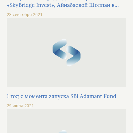
«SkyBridge Invest», Айнабаевой Шолпан в
рамках проекта "День эмитента" на KASE,
28 сентября 2021
посвященный АО “KEGOC”
1 год с момента запуска SBI Adamant Fund
29 июля 2021