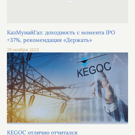
КазМунайГаз: доходность с момента IPO
+37%, рекомендация «Держать»
29 ноября 2023
KEGOC отлично отчитался