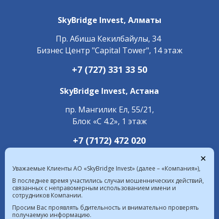
SkyBridge Invest,
Алматы
Пр. ​Абиша Кекилбайулы, 34
Бизнес Центр "Capital Tower", 14 этаж
+7 (727) 331 33 50
SkyBridge Invest,
Астана
пр. Мангилик Ел, 55/21,
Блок «С 4.2», 1 этаж
+7 (7172) 472 020
✕
Уважаемые Клиенты АО «SkyBridge Invest» (далее – «Компания»),
В последнее время участились случаи мошеннических действий,
связанных с неправомерным использованием имени и
сотрудников Компании.
Курс валют в РК на 06.08.2026  |  $ 469.85 KZT   
Просим Вас проявлять бдительность и внимательно проверять
получаемую информацию.