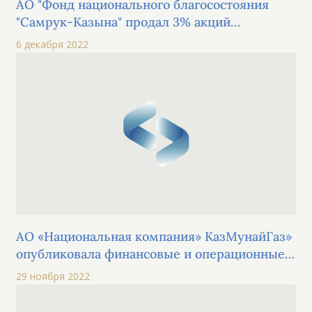
АО "Фонд национального благосостояния
"Самрук-Казына" продал 3% акций
"КазМунайГаз" в рамках IPO
6 декабря 2022
АО «Национальная компания» КазМунайГаз»
опубликовала финансовые и операционные
результаты за 9 месяцев 2022 года
29 ноября 2022