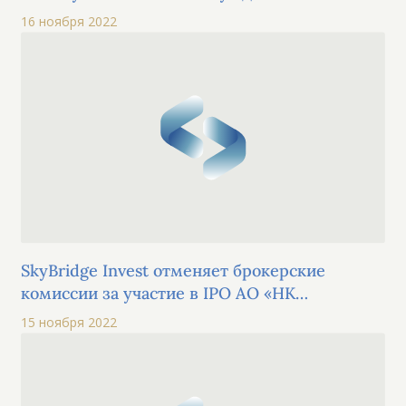
Конгрессе финансистов Казахстана в рамках
16 ноября 2022
панельной сессии по фондовому рынку
SkyBridge Invest отменяет брокерские
комиссии за участие в IPO АО «НК
«КазМунайГаз» и приветствует новых
15 ноября 2022
клиентов