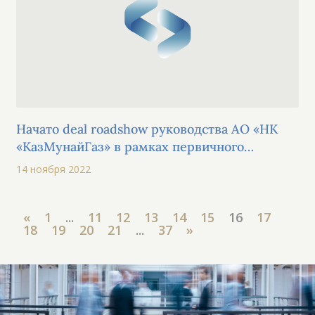
Начато deal roadshow руководства АО «НК
«КазМунайГаз» в рамках первичного
размещения простых акций на площадках
14 ноября 2022
KASE и AIX
«
1
...
11
12
13
14
15
16
17
18
19
20
21
...
37
»