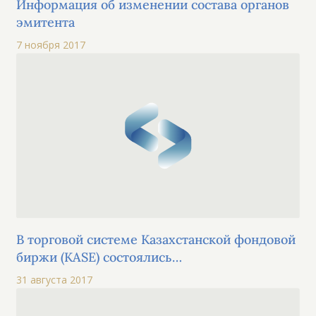
Информация об изменении состава органов
эмитента
7 ноября 2017
В торговой системе Казахстанской фондовой
биржи (KASE) состоялись
специализированные торги по размещению
31 августа 2017
облигаций АО «KEGOC»