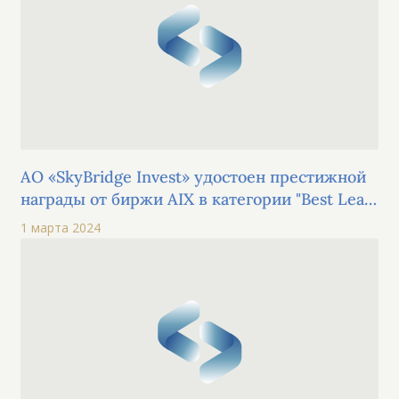
AO «SkyBridge Invest» удостоен престижной
награды от биржи AIX в категории "Best Lead
Manager" на церемонии AIX Best Broker 2023
1 марта 2024