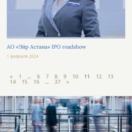
АО «Эйр Астана» IPO roadshow
1 февраля 2024
«
1
...
6
7
8
9
10
11
12
13
14
15
16
...
37
»