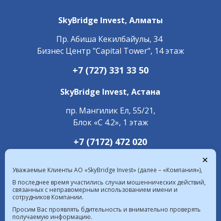
SkyBridge Invest,
Алматы
Пр. ​Абиша Кекилбайулы, 34
Бизнес Центр "Capital Tower", 14 этаж
+7 (727) 331 33 50
SkyBridge Invest,
Астана
пр. Мангилик Ел, 55/21,
Блок «С 4.2», 1 этаж
+7 (7172) 472 020
✕
Уважаемые Клиенты АО «SkyBridge Invest» (далее – «Компания»),
В последнее время участились случаи мошеннических действий,
связанных с неправомерным использованием имени и
сотрудников Компании.
Курс валют в РК на 08.08.2026  |  $ 469.93 KZT   
Просим Вас проявлять бдительность и внимательно проверять
получаемую информацию.