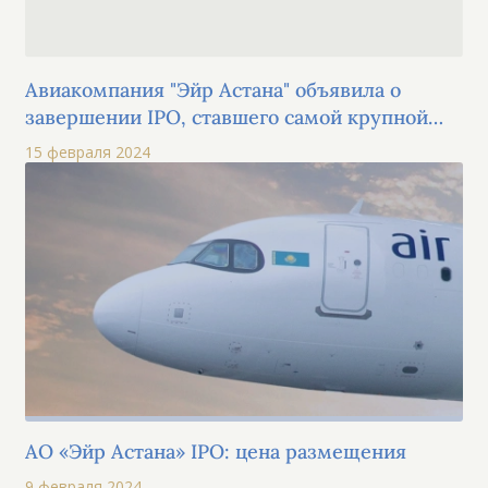
Авиакомпания "Эйр Астана" объявила о
завершении IPO, ставшего самой крупной
приватизацией в Казахстане на сегодняшний
15 февраля 2024
день
АО «Эйр Астана» IPO: цена размещения
9 февраля 2024