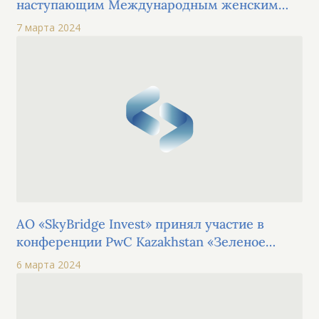
наступающим Международным женским
днем!
7 марта 2024
АО «SkyBridge Invest» принял участие в
конференции PwC Kazakhstan «Зеленое
финансирование: Развитие, Вызовы и
6 марта 2024
Возможности в Евразии» в Алмате,
привлекшая внимание многих специалистов
и экспертов в этой области ESG.