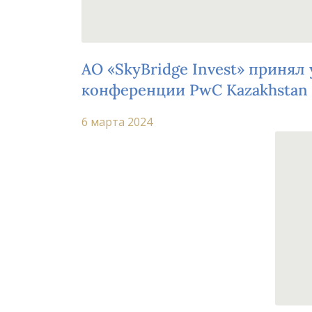
АО «SkyBridge Invest» принял 
конференции PwC Kazakhstan
финансирование: Развитие, В
6 марта 2024
Возможности в Евразии» в Ал
внимание многих специалисто
этой области ESG.