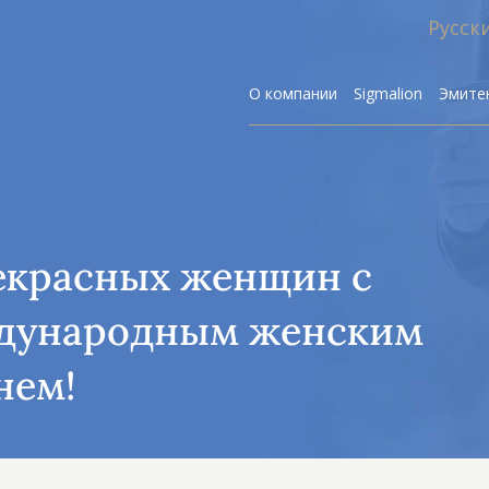
Русск
О компании
Sigmalion
Эмите
екрасных женщин с
Р
дународным женским
нем!