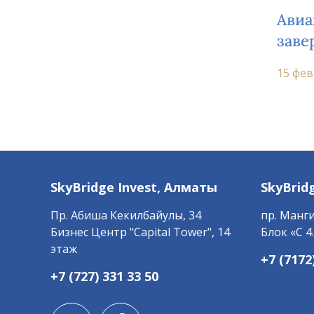
Авиа
заве
прив
15 фев
SkyBridge Invest,
Алматы
SkyBrid
Пр. ​Абиша Кекилбайулы, 34
пр. Манги
Бизнес Центр "Capital Tower", 14
Блок «С 4.
этаж
+7 (7172
+7 (727) 331 33 50