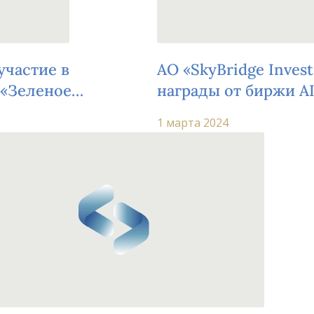
участие в
AO «SkyBridge Inves
 «Зеленое
награды от биржи AI
ызовы и
Manager" на церемон
1 марта 2024
мате, привлекшая
в и экспертов в