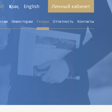
ий
Қазақ
English
Личный кабинет
нтам
Инвесторам
Релизы
Отчетность
Контакты
Брокерское обслуживание
азработка алгоритмических
стратегий
Доверительное управление
активами
Инвестиционные фонды