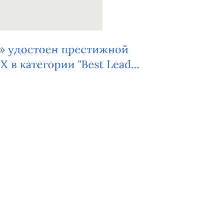
t» удостоен престижной
X в категории "Best Lead
ии AIX Best Broker 2023