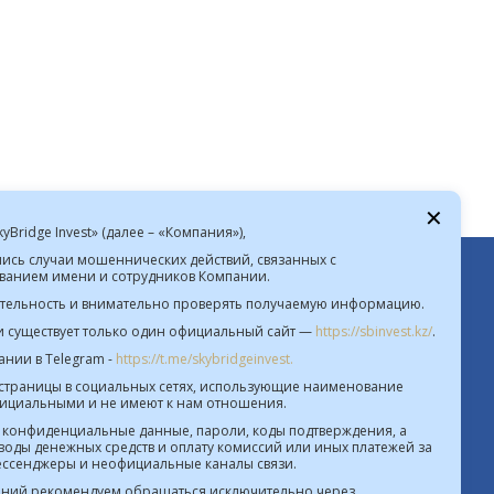
 день
✕
Bridge Invest» (далее – «Компания»),
лись случаи мошеннических действий, связанных с
анием имени и сотрудников Компании.
08.2026  |  $ 469.85 KZT   € 542.16 KZT
ительность и внимательно проверять получаемую информацию.
и существует только один официальный сайт —
https://sbinvest.kz/
.
Политика Информационной безопасности
нии в Telegram -
https://t.me/skybridgeinvest.
ствление деятельности на рынке ценных бумаг
 страницы в социальных сетях, использующие наименование
№4.2.192/113 от 20.07.2016
фициальными и не имеют к нам отношения.
 конфиденциальные данные, пароли, коды подтверждения, а
е деятельности на территории МФЦА №112018-
воды денежных средств и оплату комиссий или иных платежей за
0012 от 21.11.2018
мессенджеры и неофициальные каналы связи.
ний рекомендуем обращаться исключительно через