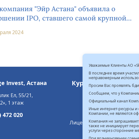
компания "Эйр Астана" объявила о
ршении IPO, ставшего самой крупной
атизацией в Казахстане на сегодняшний
раля 2024
Уважаемые Клиенты АО «Sky
В последнее время участи
неправомерным использов
Курс валют в РК на 06.
ge Invest,
Астана
Просим Вас проявлять бд
Сообщаем, что у Компани
лик Ел, 55/21,
Официальный канал Компа
2», 1 этаж
Лицензия на осуще
Иные интернет-ресурсы и
Компании, не являются о
) 472 020
Компания не запрашивает
Лицензия на осуществлени
также не инициирует пере
услуги через сторонние 
При возникновении сомне