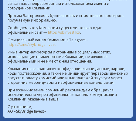
связанных с неправомерным использованием имени и
сотрудников Компании.
Курс валют в РК на 06.08.2026  |  $ 469.85 KZT   
Просим Вас проявлять бдительность и внимательно проверять
получаемую информацию.
€ 542.16 KZT
Сообщаем, что у Компании существует только один
официальный сайт —
https://sbinvest.kz/
.
Политика Информационной безопасности
Официальный канал Компании в Telegram -
Лицензия на осуществление деятельности на рынке
https://t.me/skybridgeinvest.
ценных бумаг №4.2.192/113 от 20.07.2016
Иные интернет-ресурсы и страницы в социальных сетях,
использующие наименование Компании, не являются
Лицензия на осуществление деятельности на
официальными и не имеют к нам отношения.
территории МФЦА №112018-0012 от 21.11.2018
Компания не запрашивает конфиденциальные данные, пароли,
коды подтверждения, а также не инициирует переводы денежных
Реестр выданных, переоформленных лицензий на
средств и оплату комиссий или иных платежей за услуги через
сторонние мессенджеры и неофициальные каналы связи.
осуществление деятельности на рынке ценных
При возникновении сомнений рекомендуем обращаться
бумаг
исключительно через официальные каналы коммуникации
Лицензия на проведение банковских операций
Компании, указанные выше.
№4.3.20 от 18.07.2023
С уважением,
АО «SkyBridge Invest»