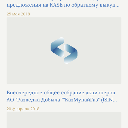
предложения на KASE по обратному выкупу
ценных бумаг АО "Разведка Добыча
25 мая 2018
"КазМунайГаз"
Внеочередное общее собрание акционеров
АО "Разведка Добыча ""КазМунайГаз" (ISIN
US48666V2043)
20 февраля 2018