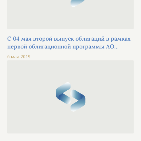
С 04 мая второй выпуск облигаций в рамках
первой облигационной программы АО
"АстанаГаз КМГ" включены в официальный
6 мая 2019
список KASE по категории "облигации"
альтернативной площадки