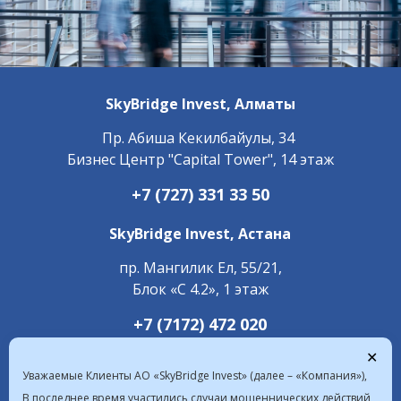
SkyBridge Invest,
Алматы
Пр. ​Абиша Кекилбайулы, 34
Бизнес Центр "Capital Tower", 14 этаж
+7 (727) 331 33 50
SkyBridge Invest,
Астана
пр. Мангилик Ел, 55/21,
Блок «С 4.2», 1 этаж
+7 (7172) 472 020
✕
Уважаемые Клиенты АО «SkyBridge Invest» (далее – «Компания»),
В последнее время участились случаи мошеннических действий,