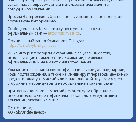
связанных с неправомерным использованием имени и
сотрудников Компании.
Курс валют в РК на 06.08.2026  |  $ 469.85 KZT   
Просим Вас проявлять бдительность и внимательно проверять
получаемую информацию.
€ 542.16 KZT
Сообщаем, что у Компании существует только один
официальный сайт —
https://sbinvest.kz/
.
Политика Информационной безопасности
Официальный канал Компании в Telegram -
Лицензия на осуществление деятельности на рынке
https://t.me/skybridgeinvest.
ценных бумаг №4.2.192/113 от 20.07.2016
Иные интернет-ресурсы и страницы в социальных сетях,
использующие наименование Компании, не являются
Лицензия на осуществление деятельности на
официальными и не имеют к нам отношения.
территории МФЦА №112018-0012 от 21.11.2018
Компания не запрашивает конфиденциальные данные, пароли,
коды подтверждения, а также не инициирует переводы денежных
Реестр выданных, переоформленных лицензий на
средств и оплату комиссий или иных платежей за услуги через
сторонние мессенджеры и неофициальные каналы связи.
осуществление деятельности на рынке ценных
бумаг
При возникновении сомнений рекомендуем обращаться
исключительно через официальные каналы коммуникации
Лицензия на проведение банковских операций
Компании, указанные выше.
№4.3.20 от 18.07.2023
С уважением,
АО «SkyBridge Invest»