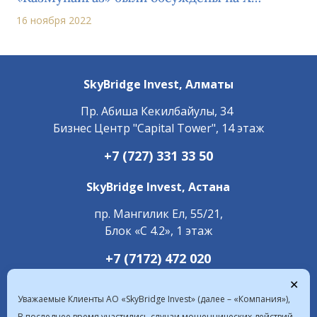
Конгрессе финансистов Казахстана в рамках
16 ноября 2022
панельной сессии по фондовому рынку
SkyBridge Invest,
Алматы
Пр. ​Абиша Кекилбайулы, 34
Бизнес Центр "Capital Tower", 14 этаж
+7 (727) 331 33 50
SkyBridge Invest,
Астана
пр. Мангилик Ел, 55/21,
Блок «С 4.2», 1 этаж
+7 (7172) 472 020
✕
Уважаемые Клиенты АО «SkyBridge Invest» (далее – «Компания»),
В последнее время участились случаи мошеннических действий,