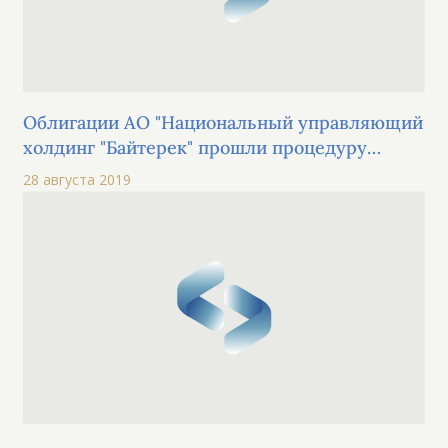
Облигации АО "Национальный управляющий
холдинг "Байтерек" прошли процедуру
листинга на KASE по категории "облигации"
28 августа 2019
основной площадки