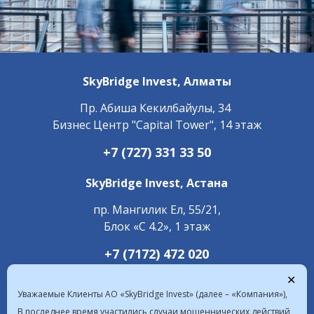
SkyBridge Invest,
Алматы
Пр. ​Абиша Кекилбайулы, 34
Бизнес Центр "Capital Tower", 14 этаж
+7 (727) 331 33 50
SkyBridge Invest,
Астана
пр. Мангилик Ел, 55/21,
Блок «С 4.2», 1 этаж
+7 (7172) 472 020
✕
Уважаемые Клиенты АО «SkyBridge Invest» (далее – «Компания»),
В последнее время участились случаи мошеннических действий,