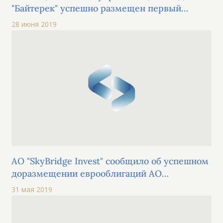
"Байтерек" успешно размещен первый
выпуск облигаций в рамках пятой
28 июня 2019
облигационной программы
АО "SkyBridge Invest" сообщило об успешном
доразмещении еврооблигаций АО
"Национальная компания "Қазақстан темір
31 мая 2019
жолы" на сумму 80 млн швейцарских
франков