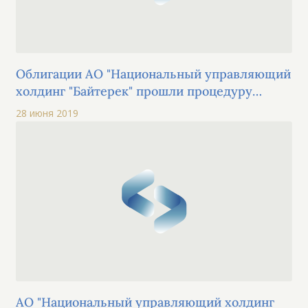
Облигации АО "Национальный управляющий
холдинг "Байтерек" прошли процедуру
листинга на KASE по категории "облигации"
28 июня 2019
основной площадки
АО "Национальный управляющий холдинг