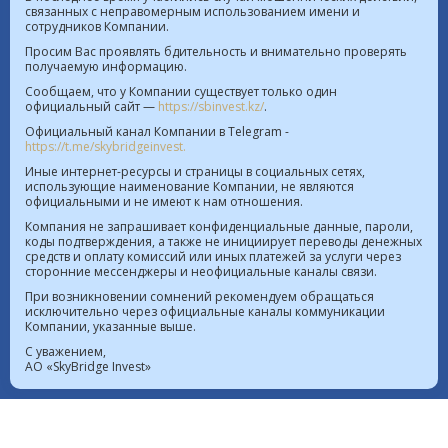
связанных с неправомерным использованием имени и
сотрудников Компании.
Курс валют в РК на 08.08.2026  |  $ 469.93 KZT   
Просим Вас проявлять бдительность и внимательно проверять
получаемую информацию.
€ 541.64 KZT
Сообщаем, что у Компании существует только один
официальный сайт —
https://sbinvest.kz/
.
Политика Информационной безопасности
Официальный канал Компании в Telegram -
Лицензия на осуществление деятельности на рынке
https://t.me/skybridgeinvest.
ценных бумаг №4.2.192/113 от 20.07.2016
Иные интернет-ресурсы и страницы в социальных сетях,
использующие наименование Компании, не являются
Лицензия на осуществление деятельности на
официальными и не имеют к нам отношения.
территории МФЦА №112018-0012 от 21.11.2018
Компания не запрашивает конфиденциальные данные, пароли,
коды подтверждения, а также не инициирует переводы денежных
Реестр выданных, переоформленных лицензий на
средств и оплату комиссий или иных платежей за услуги через
сторонние мессенджеры и неофициальные каналы связи.
осуществление деятельности на рынке ценных
При возникновении сомнений рекомендуем обращаться
бумаг
исключительно через официальные каналы коммуникации
Лицензия на проведение банковских операций
Компании, указанные выше.
№4.3.20 от 18.07.2023
С уважением,
АО «SkyBridge Invest»