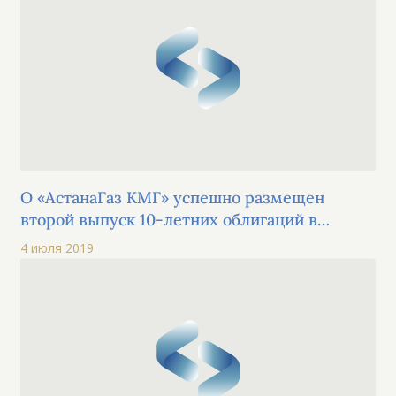
площадки
О «АстанаГаз КМГ» успешно размещен
второй выпуск 10-летних облигаций в
рамках первой облигационной программы
4 июля 2019