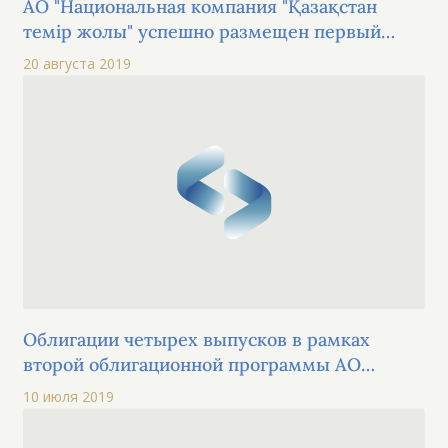
АО "Национальная компания "Қазақстан
темір жолы" успешно размещен первый
выпуск в рамках второй облигационной
20 августа 2019
программы
Облигации четырех выпусков в рамках
второй облигационной программы АО
"Национальная компания "Қазақстан темір
10 июля 2019
жолы" прошли процедуру листинга на KASE
по категории "облигации" основной