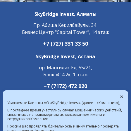
SkyBridge Invest,
Алматы
Пр. ​Абиша Кекилбайулы, 34
Бизнес Центр "Capital Tower", 14 этаж
+7 (727) 331 33 50
SkyBridge Invest,
Астана
пр. Мангилик Ел, 55/21,
Блок «С 4.2», 1 этаж
+7 (7172) 472 020
✕
Уважаемые Клиенты АО «SkyBridge Invest» (далее – «Компания»),
В последнее время участились случаи мошеннических действий,
связанных с неправомерным использованием имени и
сотрудников Компании.
Курс валют в РК на 07.08.2026  |  $ 467.48 KZT   
Просим Вас проявлять бдительность и внимательно проверять
получаемую информацию.