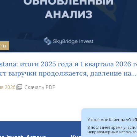
еты
Astana: итоги 2025 года и 1 квартала 2026 
ст выручки продолжается, давление на
абельность сохраняется
я 2026
Скачать PDF
Уважаемые Клиенты АО «Sky
В последнее время участи
неправомерным использов