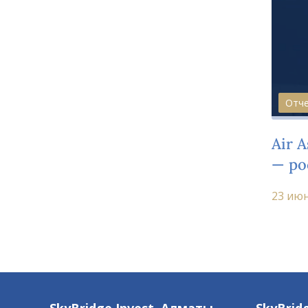
Отч
Air 
— ро
рент
23 июн