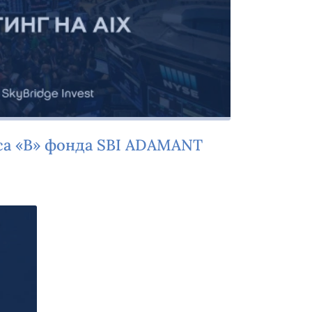
са «B» фонда SBI ADAMANT