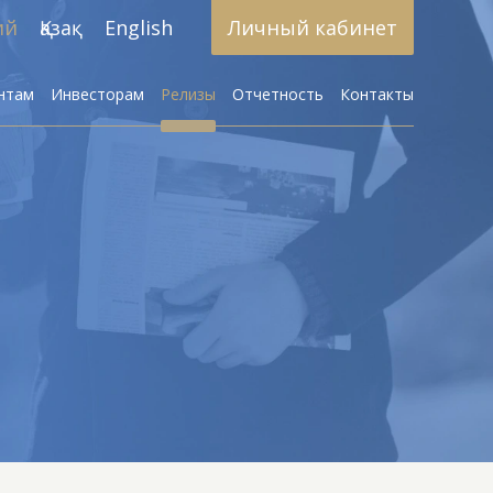
ий
Қазақ
English
Личный кабинет
нтам
Инвесторам
Релизы
Отчетность
Контакты
Брокерское обслуживание
азработка алгоритмических
стратегий
Доверительное управление
активами
Инвестиционные фонды