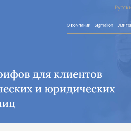
Русск
О компании
Sigmalion
Эмите
рифов для клиентов
Р
ческих и юридических
лиц