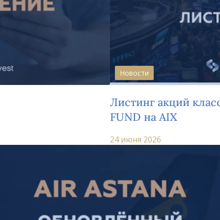
Новости
Листинг акций клас
FUND на AIX
24 июня 2026