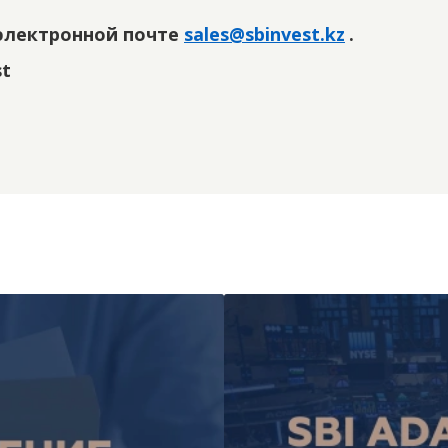
по электронной почте
sales@sbinvest.kz
.
st