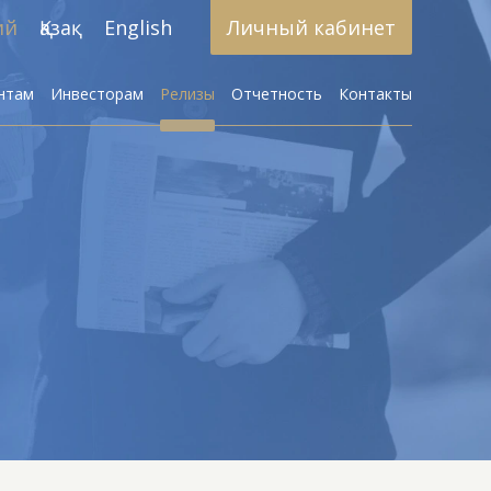
ий
Қазақ
English
Личный кабинет
нтам
Инвесторам
Релизы
Отчетность
Контакты
Брокерское обслуживание
азработка алгоритмических
стратегий
Доверительное управление
активами
Инвестиционные фонды