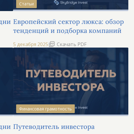
Статьи
дни
Европейский сектор люкса: обзор
тенденций и подборка компаний
5 декабря 2025
Скачать PDF
Финансовая грамотность
дни
Путеводитель инвестора