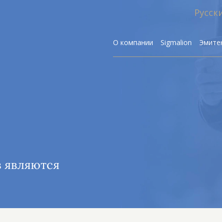
Русск
О компании
Sigmalion
Эмите
Р
в являются