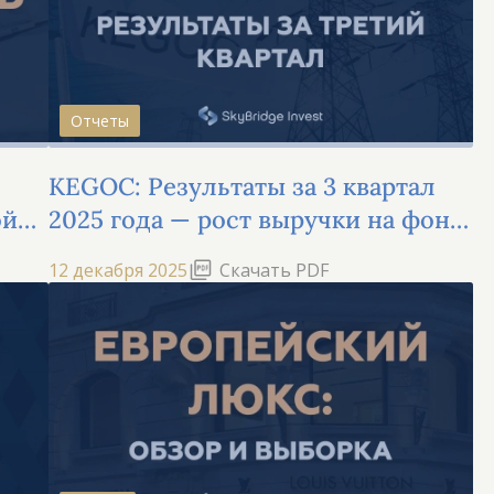
Отчеты
KEGOC: Результаты за 3 квартал
ой
2025 года — рост выручки на фоне
снижения рентабельности
12 декабря 2025
Скачать PDF