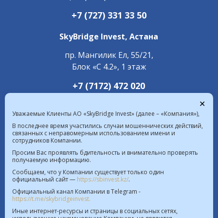
+7 (727) 331 33 50
SkyBridge Invest,
Астана
пр. Мангилик Ел, 55/21,
Блок «С 4.2», 1 этаж
+7 (7172) 472 020
✕
Уважаемые Клиенты АО «SkyBridge Invest» (далее – «Компания»),
В последнее время участились случаи мошеннических действий,
связанных с неправомерным использованием имени и
сотрудников Компании.
Курс валют в РК на 06.08.2026  |  $ 469.85 KZT   
Просим Вас проявлять бдительность и внимательно проверять
получаемую информацию.
€ 542.16 KZT
Сообщаем, что у Компании существует только один
официальный сайт —
https://sbinvest.kz/
.
Политика Информационной безопасности
Официальный канал Компании в Telegram -
Лицензия на осуществление деятельности на рынке
https://t.me/skybridgeinvest.
ценных бумаг №4.2.192/113 от 20.07.2016
Иные интернет-ресурсы и страницы в социальных сетях,