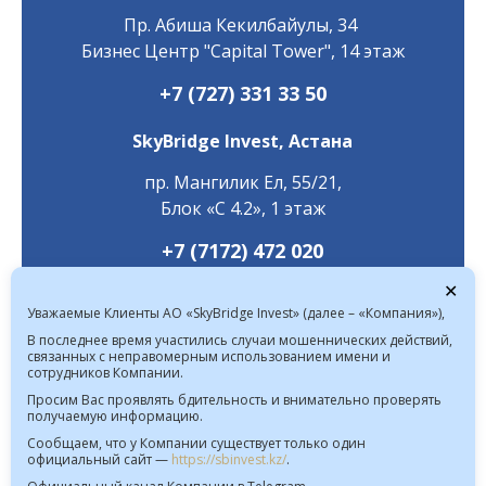
Пр. ​Абиша Кекилбайулы, 34
Бизнес Центр "Capital Tower", 14 этаж
+7 (727) 331 33 50
SkyBridge Invest,
Астана
пр. Мангилик Ел, 55/21,
Блок «С 4.2», 1 этаж
+7 (7172) 472 020
✕
Уважаемые Клиенты АО «SkyBridge Invest» (далее – «Компания»),
В последнее время участились случаи мошеннических действий,
связанных с неправомерным использованием имени и
сотрудников Компании.
Курс валют в РК на 09.08.2026  |  
Просим Вас проявлять бдительность и внимательно проверять
получаемую информацию.
$ 469.93 KZT   € 541.64 KZT
Сообщаем, что у Компании существует только один
официальный сайт —
https://sbinvest.kz/
.
Политика Информационной безопасности