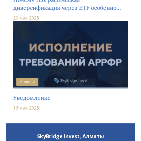
диверсификация через ETF особенно
актуальна в 2025 году
20 мая 2025
Новости
Уведомление
16 мая 2025
SkyBridge Invest,
Алматы