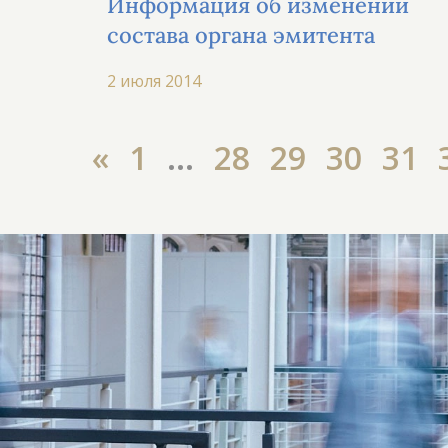
Информация об изменении
состава органа эмитента
2 июля 2014
«
1
...
28
29
30
31