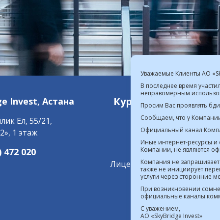
Уважаемые Клиенты АО «Sky
В последнее время участи
неправомерным использов
Курс валют в РК на 08.
ge Invest,
Астана
Просим Вас проявлять бд
Сообщаем, что у Компани
лик Ел, 55/21,
Официальный канал Компа
2», 1 этаж
Лицензия на осуще
Иные интернет-ресурсы и
Компании, не являются о
) 472 020
Компания не запрашивает
Лицензия на осуществлени
также не инициирует пере
услуги через сторонние 
Реестр выданных,
При возникновении сомне
официальные каналы комм
С уважением,
Лицензия на проведен
АО «SkyBridge Invest»