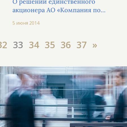
О решении единственного
акционера АО «Компания по
управлению инвестиционным
5 июня 2014
портфелем «Компас» 30 мая 2014 г.
32
33
34
35
36
37
»