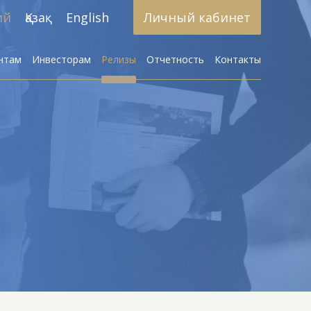
ий
Қазақ
English
Личный кабинет
нтам
Инвесторам
Релизы
Отчетность
Контакты
Брокерское обслуживание
азработка алгоритмических
стратегий
Доверительное управление
активами
Инвестиционные фонды