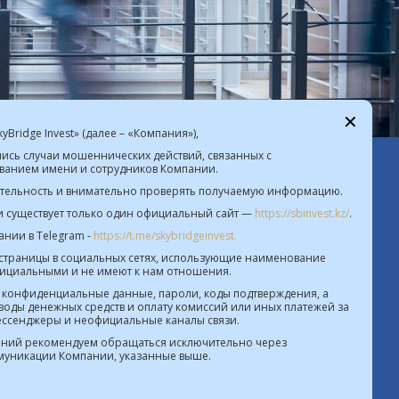
✕
Bridge Invest» (далее – «Компания»),
лись случаи мошеннических действий, связанных с
анием имени и сотрудников Компании.
08.2026  |  $ 469.93 KZT   € 541.64 KZT
ительность и внимательно проверять получаемую информацию.
и существует только один официальный сайт —
https://sbinvest.kz/
.
Политика Информационной безопасности
нии в Telegram -
https://t.me/skybridgeinvest.
ствление деятельности на рынке ценных бумаг
 страницы в социальных сетях, использующие наименование
№4.2.192/113 от 20.07.2016
фициальными и не имеют к нам отношения.
 конфиденциальные данные, пароли, коды подтверждения, а
е деятельности на территории МФЦА №112018-
воды денежных средств и оплату комиссий или иных платежей за
0012 от 21.11.2018
мессенджеры и неофициальные каналы связи.
 переоформленных лицензий на осуществление
ний рекомендуем обращаться исключительно через
уникации Компании, указанные выше.
деятельности на рынке ценных бумаг
ие банковских операций №4.3.20 от 18.07.2023