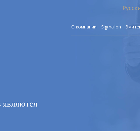
Русск
О компании
Sigmalion
Эмите
Р
в являются