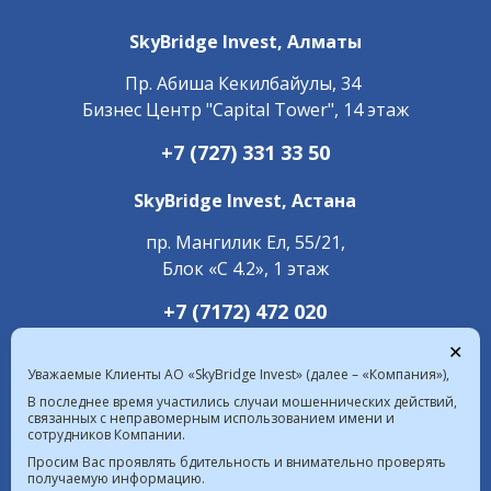
SkyBridge Invest,
Алматы
Пр. ​Абиша Кекилбайулы, 34
Бизнес Центр "Capital Tower", 14 этаж
+7 (727) 331 33 50
SkyBridge Invest,
Астана
пр. Мангилик Ел, 55/21,
Блок «С 4.2», 1 этаж
+7 (7172) 472 020
✕
Уважаемые Клиенты АО «SkyBridge Invest» (далее – «Компания»),
В последнее время участились случаи мошеннических действий,
связанных с неправомерным использованием имени и
сотрудников Компании.
Курс валют в РК на 09.08.2026  |  $ 469.93 KZT   
Просим Вас проявлять бдительность и внимательно проверять
получаемую информацию.
€ 541.64 KZT