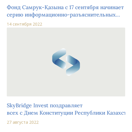
Фонд Самрук-Қазына с 17 сентября начинает
серию информационно-разъяснительных
встреч с населением по теме IPO во всех
14 сентября 2022
регионах Казахстана
SkyBridge Invest поздравляет
всех с Днем Конституции Республики Казахстан
27 августа 2022