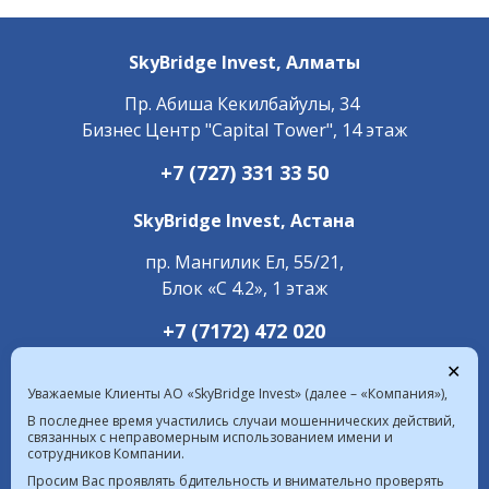
SkyBridge Invest,
Алматы
Пр. ​Абиша Кекилбайулы, 34
Бизнес Центр "Capital Tower", 14 этаж
+7 (727) 331 33 50
SkyBridge Invest,
Астана
пр. Мангилик Ел, 55/21,
Блок «С 4.2», 1 этаж
+7 (7172) 472 020
✕
Уважаемые Клиенты АО «SkyBridge Invest» (далее – «Компания»),
В последнее время участились случаи мошеннических действий,
связанных с неправомерным использованием имени и
сотрудников Компании.
Курс валют в РК на 08.08.2026  |  $ 469.93 KZT   
Просим Вас проявлять бдительность и внимательно проверять