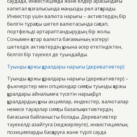
саудада, инвестицияда және елдер арасындағы
капитал қозғалысында маңызды рөл атқарады.
Инвестор үшін валюта нарығы – активтердің бір
бөлігін тұрақты шетел валютасында сақтап,
портфельді әртараптандырудың бір жолы.
Сонымен қатар валюта бағамының өзгеруі
шетелдік активтердің құнына әсер ететіндіктен,
белгілі бір тәуекел де туындайды.
Туынды қаржы құралдары нарығы (деривативтер)
Туынды қаржы құралдары нарығы (деривативтер) –
фьючерстер мен опциондар сияқты туынды қаржы
құралдары айналымға түсетін нарық. Бұл
құралдардың құны акциялар, индекстер, валюталар
немесе тауарлар сияқты базалық активтердің
бағасына байланысты болады. Деривативтер
тәуекелді азайтуға (хеджирлеуге), инвестициялық
позицияларды басқаруға және түрлі сауда