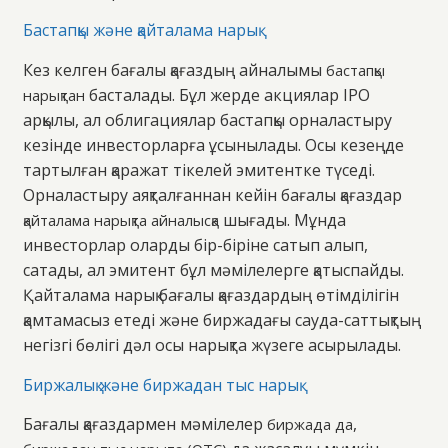
Бастапқы және қайталама нарық
Кез келген бағалы қағаздың айналымы
бастапқы
басталады. Бұл жерде акциялар IPO
нарықтан
арқылы, ал облигациялар бастапқы орналастыру
кезінде инвесторларға ұсынылады. Осы кезеңде
тартылған қаражат тікелей эмитентке түседі.
Орналастыру аяқталғаннан кейін бағалы қағаздар
шығады. Мұнда
қайталама нарықта айналысқа
инвесторлар оларды бір-біріне сатып алып,
сатады, ал эмитент бұл мәмілелерге қатыспайды.
Қайталама нарық бағалы қағаздардың өтімділігін
қамтамасыз етеді және биржадағы сауда-саттықтың
негізгі бөлігі дәл осы нарықта жүзеге асырылады.
Биржалық және биржадан тыс нарық
Бағалы қағаздармен мәмілелер
,
биржада да