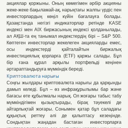
акциялар қоржыны. Оның көмегімен әрбір акцияны
жеке-жеке бақыламай-ақ, нарықтағы жалпы үрдіс пен
инвесторлардың көңіл күйін бағалауға болады.
Қазақстанда негізгі индикаторлар ретінде KASE
индексі мен AIX биржасының индексі қолданылады,
ал АҚШ-та ең танымал индекстердің бірі – S&P 500.
Көптеген инвесторлар жекелеген акцияларды емес,
осы индекстерді қайталайтын биржалық
инвестициялық қорларға (ETF) қаржы салады. Бұл
бір ғана құрал арқылы портфельді кеңінен
әртараптандыруға мүмкіндік береді.
Криптовалюта нарығы
Соңғы жылдары криптовалюта нарығы да қарқынды
дамып келеді. Бұл – өз инфрақұрылымы бар және
бағасы өте құбылмалы нарық. Ол жоғары табыс табу
мүмкіндігімен қызықтырады, бірақ тәуекелі де
айтарлықтай жоғары. Сонымен қатар бұл саладағы
құқықтық реттеу әлі де қалыптасу кезеңінде.
Сондықтан жаңадан бастаған инвесторларға