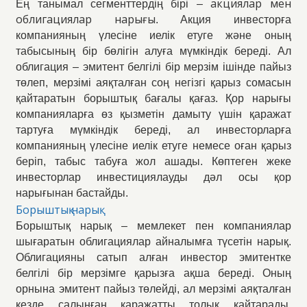
акциялар мен
Ең танымал сегменттердің бірі –
облигациялар нарығы
. Акция инвесторға
компанияның үлесіне иелік етуге және оның
табысының бір бөлігін алуға мүмкіндік береді. Ал
облигация – эмитент белгілі бір мерзім ішінде пайыз
төлеп, мерзімі аяқталған соң негізгі қарыз сомасын
қайтаратын борыштық бағалы қағаз. Қор нарығы
компанияларға өз қызметін дамыту үшін қаражат
тартуға мүмкіндік береді, ал инвесторларға
компанияның үлесіне иелік етуге немесе оған қарыз
беріп, табыс табуға жол ашады. Көптеген жеке
инвесторлар инвестициялауды дәл осы қор
нарығынан бастайды.
Борыштық нарық
Борыштық нарық – мемлекет пен компаниялар
шығаратын облигациялар айналымға түсетін нарық.
Облигацияны сатып алған инвестор эмитентке
белгілі бір мерзімге қарызға ақша береді. Оның
орнына эмитент пайыз төлейді, ал мерзімі аяқталған
кезде салынған қаражатты толық қайтарады.