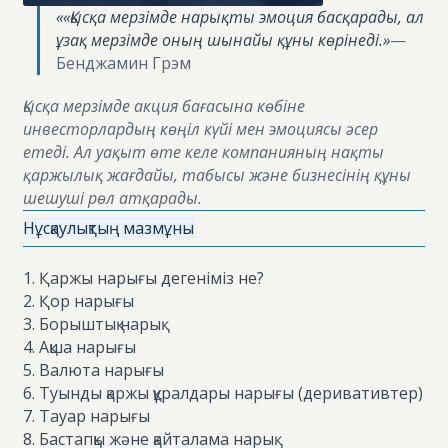
««Қысқа мерзімде нарықты эмоция басқарады, ал
ұзақ мерзімде оның шынайы құны көрінеді.»
—
Бенджамин Грэм
Қысқа мерзімде акция бағасына көбіне
инвесторлардың көңіл күйі мен эмоциясы әсер
етеді. Ал уақыт өте келе компанияның нақты
қаржылық жағдайы, табысы және бизнесінің құны
шешуші рөл атқарады.
Нұсқаулықтың мазмұны
1. Қаржы нарығы дегеніміз не?
2. Қор нарығы
3. Борыштық нарық
4. Ақша нарығы
5. Валюта нарығы
6. Туынды қаржы құралдары нарығы (деривативтер)
7. Тауар нарығы
8. Бастапқы және қайталама нарық