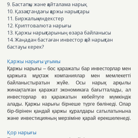
9. Бастапқы және қайталама нарық
10. Қазақстандағы қаржы нарықтары
11. Биржалық индекстер
12. Криптовалюта нарығы
13. Қаржы нарықтарының өзара байланысы
14. Жаңадан бастаған инвестор қай нарықтан
бастауы керек?
Қаржы нарығы ұғымы
Қаржы нарығы – бос қаражаты бар инвесторлар мен
қаржыға мұқтаж компаниялар мен мемлекетті
байланыстыратын жүйе. Осы нарық арқылы
жинақталған қаражат экономикаға бағытталады, ал
инвесторлар өз қаражатын көбейтуге мүмкіндік
алады. Қаржы нарығы бірнеше түрге бөлінеді. Олар
бір-бірінен қандай қаржы құралдары сатылатынына
және инвестицияның мерзіміне қарай ерекшеленеді.
Қор нарығы