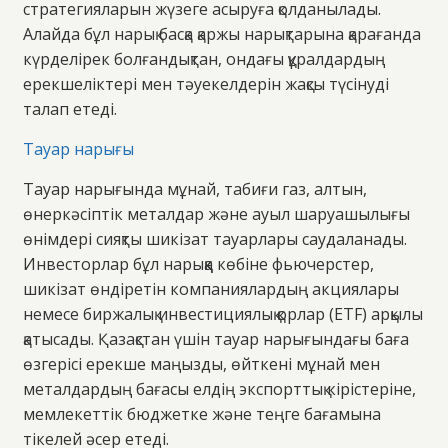
стратегияларын жүзеге асыруға қолданылады.
Алайда бұл нарық басқа қаржы нарықтарына қарағанда
күрделірек болғандықтан, ондағы құралдардың
ерекшеліктері мен тәуекелдерін жақсы түсінуді
талап етеді.
Тауар нарығы
Тауар нарығында мұнай, табиғи газ, алтын,
өнеркәсіптік металдар және ауыл шаруашылығы
өнімдері сияқты шикізат тауарлары саудаланады.
Инвесторлар бұл нарыққа көбіне фьючерстер,
шикізат өндіретін компаниялардың акциялары
немесе биржалық инвестициялық қорлар (ETF) арқылы
қатысады. Қазақстан үшін тауар нарығындағы баға
өзгерісі ерекше маңызды, өйткені мұнай мен
металдардың бағасы елдің экспорттық кірістеріне,
мемлекеттік бюджетке және теңге бағамына
тікелей әсер етеді.