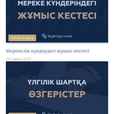
Хабарландыру
Мерекелік күндердегі жұмыс кестесі
29 тамыз 2025