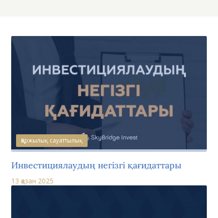
Қаржылық сауаттылық
Инвестициялаудың негізгі қағидаттары
13 қазан 2025