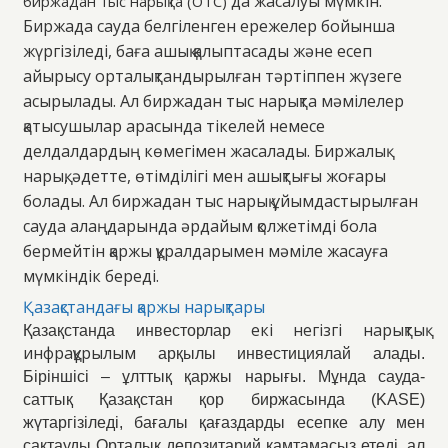
да жасалуы мүмкін.
биржадан тыс нарықта (OTC)
Биржада сауда белгіленген ережелер бойынша
жүргізіледі, баға ашық қалыптасады және есеп
айырысу орталықтандырылған тәртіппен жүзеге
асырылады. Ал биржадан тыс нарықта мәмілелер
қатысушылар арасында тікелей немесе
делдалдардың көмегімен жасалады. Биржалық
нарық, әдетте, өтімділігі мен ашықтығы жоғары
болады. Ал биржадан тыс нарық ұйымдастырылған
сауда алаңдарында әрдайым қолжетімді бола
бермейтін қаржы құралдарымен мәміле жасауға
мүмкіндік береді.
Қазақстандағы қаржы нарықтары
екі негізгі нарықтық
Қазақстанда инвесторлар
инфрақұрылым
арқылы инвестициялай алады.
Біріншісі – ұлттық қаржы нарығы. Мұнда сауда-
саттық Қазақстан қор биржасында (KASE)
жүтаргізіледі, бағалы қағаздарды есепке алу мен
сақтауды Орталық депозитарий қамтамасыз етеді, ал