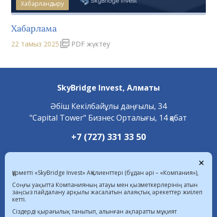
Хабарландыру
Хабарлама
22 тамыз 2025
PDF жүктеу
SkyBridge Invest,
Алматы
Әбіш Кекілбайұлы даңғылы, 34
"Capital Tower" Бизнес Орталығы, 14 қабат
+7 (727) 331 33 50
SkyBridge Invest,
Астана
✕
Құрметті «SkyBridge Invest» АҚ клиенттері (бұдан әрі – «Компания»),
Мәңгілік Ел даңғылы, 55/21,
Соңғы уақытта Компанияның атауы мен қызметкерлерінің атын
«С 4.2» блок, 1 қабат
заңсыз пайдалану арқылы жасалатын алаяқтық әрекеттер жиілеп
кетті.
+7 (7172) 472 020
Сіздерді қырағылық танытып, алынған ақпаратты мұқият