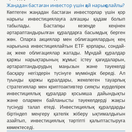
Жаңадан бастаған инвестор үшін қай нарық қолайлы?
Көптеген жаңадан бастаған инвесторлар үшін қор
нарығы инвестициялауға алғашқы қадам болып
табылады. Бастапқы кезеңде кеңінен
әртараптандырылған құралдарға басымдық берген
жөн. Оларға акциялар мен облигациялардың кең
нарығына инвестициялайтын ETF қорлары, сондай-
ақ жеке облигациялар жатады. Мұндай құралдар
қаржы нарықтарының жұмыс істеу қағидаларын,
әртараптандырудың маңызын және тәуекелді
басқару негіздерін түсінуге мүмкіндік береді. Ал
туынды қаржы құралдары, жекелеген тауарлық
стратегиялар мен криптоактивтер сияқты күрделірек
инвестициялық құралдар қосымша дайындықты
және олармен байланысты тәуекелдерді жақсы
түсінуді талап етеді. Инвестициялық құралдарды
біртіндеп меңгеру қателік жіберу ықтималдығын
азайтып, инвестициялық тәртіпті қалыптастыруға
көмектеседі.