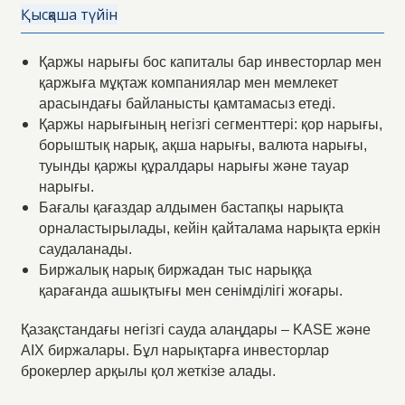
Қысқаша түйін
Қаржы нарығы бос капиталы бар инвесторлар мен
қаржыға мұқтаж компаниялар мен мемлекет
арасындағы байланысты қамтамасыз етеді.
Қаржы нарығының негізгі сегменттері: қор нарығы,
борыштық нарық, ақша нарығы, валюта нарығы,
туынды қаржы құралдары нарығы және тауар
нарығы.
Бағалы қағаздар алдымен бастапқы нарықта
орналастырылады, кейін қайталама нарықта еркін
саудаланады.
Биржалық нарық биржадан тыс нарыққа
қарағанда ашықтығы мен сенімділігі жоғары.
Қазақстандағы негізгі сауда алаңдары – KASE және
AIX биржалары. Бұл нарықтарға инвесторлар
брокерлер арқылы қол жеткізе алады.