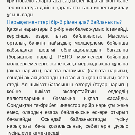
криптовалюталарға аса сақтықпен қараған жөн және
тек жоғалтуға дайын қаражатты ғана инвестициялау
ұсынылады.
Нарық сегменттері бір-бірімен қалай байланысты?
Қаржы нарықтары бір-бірінен бөлек жұмыс істемейді,
керісінше, өзара тығыз байланысты. Мысалы,
орталық банктің пайыздық мөлшерлеме бойынша
қабылдаған шешімі облигациялардың бағасына
(борыштық нарық), РЕПО мәмілелері бойынша
мөлшерлемелерге және қысқа мерзімді ақша құнына
(ақша нарығы), валюта бағамына (валюта нарығы),
сондай-ақ акциялардың бағасына (қор нарығы) әсер
етеді. Ал шикізат бағасының өзгеруі (тауар нарығы)
көбіне шикізат экспорттайтын елдердің
валюталарының бағамына ықпал жасайды.
Сондықтан тәжірибелі инвестор әрбір нарықты жеке
емес, олардың өзара байланысын ескере отырып
бағалайды. Осындай байланыстарды түсіну
нарықтағы баға қозғалысының себептерін дұрыс
түсіндіруге көмектеседі.