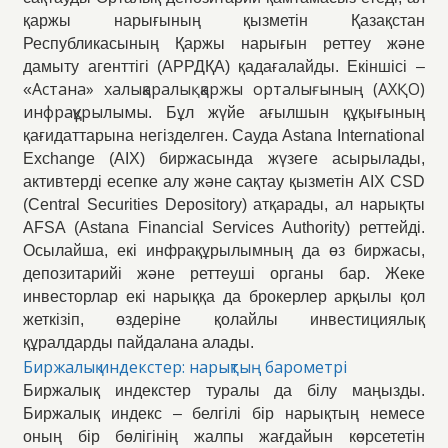
қаржы нарығының қызметін Қазақстан
Республикасының Қаржы нарығын реттеу және
дамыту агенттігі (АРРДҚА) қадағалайды. Екіншісі –
Астана» халықаралық қаржы орталығының (АХҚО)
«
инфрақұрылымы
. Бұл жүйе ағылшын құқығының
қағидаттарына негізделген. Сауда Astana International
Exchange (AIX) биржасында жүзеге асырылады,
активтерді есепке алу және сақтау қызметін AIX CSD
(Central Securities Depository) атқарады, ал нарықты
AFSA (Astana Financial Services Authority) реттейді.
Осылайша, екі инфрақұрылымның да өз биржасы,
депозитарийі және реттеуші органы бар. Жеке
инвесторлар екі нарыққа да брокерлер арқылы қол
жеткізіп, өздеріне қолайлы инвестициялық
құралдарды пайдалана алады.
Биржалық индекстер: нарықтың барометрі
Биржалық индекстер туралы да білу маңызды.
Биржалық индекс – белгілі бір нарықтың немесе
оның бір бөлігінің жалпы жағдайын көрсететін