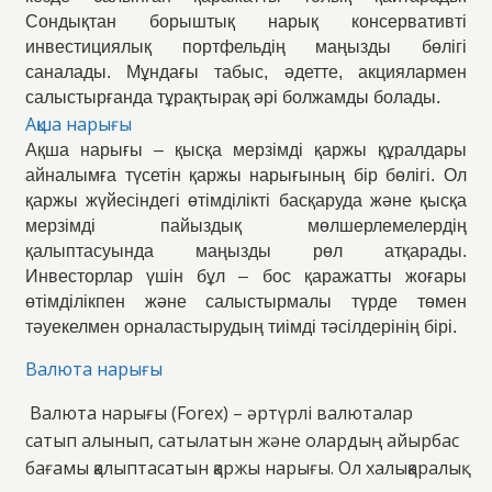
Сондықтан борыштық нарық консервативті
инвестициялық портфельдің маңызды бөлігі
саналады. Мұндағы табыс, әдетте, акциялармен
салыстырғанда тұрақтырақ әрі болжамды болады.
Ақша нарығы
Ақша нарығы – қысқа мерзімді қаржы құралдары
айналымға түсетін қаржы нарығының бір бөлігі. Ол
қаржы жүйесіндегі өтімділікті басқаруда және қысқа
мерзімді пайыздық мөлшерлемелердің
қалыптасуында маңызды рөл атқарады.
Инвесторлар үшін бұл – бос қаражатты жоғары
өтімділікпен және салыстырмалы түрде төмен
тәуекелмен орналастырудың тиімді тәсілдерінің бірі.
Валюта нарығы
Валюта нарығы (Forex) – әртүрлі валюталар
сатып алынып, сатылатын және олардың айырбас
бағамы қалыптасатын қаржы нарығы. Ол халықаралық