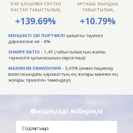
ІСКЕ ҚОСЫЛҒАН СӘТТЕН
ОРТАША ЖЫЛДЫҚ
БАСТАП ТАБЫСТЫЛЫҚ
ТАБЫСТЫЛЫҚ
+139.69%
+10.79%
МЕНШІКТІ SBI ПОРТФЕЛІ
қалыпты тәуекел
дәрежесіне ие - 8%
SHARPE RATIO
- 1,45 (табыстылықтың жалпы
тәуекелге қатынасының көрсеткіші)
MAXIMUM DRAWDOWN
- 5,95% (инвестициялау
валютасындағы қаражаттың ең жоғары мәннен ең
жоғары тіркелген төмендеуі)
Өтінішіңізді жіберіңіз
Сіздің атыңыз