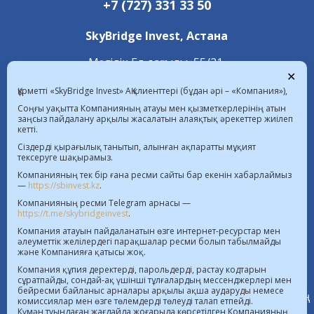
+7 (727) 331 33 50
SkyBridge Invest,
Астана
Мәңгілік Ел даңғылы, 55/21,
✕
«С 4.2» блок, 1 қабат
Құрметті «SkyBridge Invest» АҚ клиенттері (бұдан әрі – «Компания»),
+7 (7172) 472 020
Соңғы уақытта Компанияның атауы мен қызметкерлерінің атын
заңсыз пайдалану арқылы жасалатын алаяқтық әрекеттер жиілеп
кетті.
07.08.2026 ҚР-дағы валюта бағамы  |  
Сіздерді қырағылық танытып, алынған ақпаратты мұқият
тексеруге шақырамыз.
$ 467.48 KZT   € 539.52 KZT
Компанияның тек бір ғана ресми сайты бар екенін хабарлаймыз
—
https://sbinvest.kz
.
Бағалы қағаздар нарығында қызметті жүзеге
Компанияның ресми Telegram арнасы —
асыруға арналған 20.07.2016 жылғы №4.2.192/113
https://t.me/skybridgeinvest
.
лицензия
Компания атауын пайдаланатын өзге интернет-ресурстар мен
АХҚО аумағында қызметті жүзеге асыруға арналған
әлеуметтік желілердегі парақшалар ресми болып табылмайды
және Компанияға қатысы жоқ.
21.11.2018 жылғы №112018-0012 лицензия
Компания құпия деректерді, парольдерді, растау кодтарын
Бағалы қағаздар нарығында қызметті жүзеге
сұратпайды, сондай-ақ үшінші тұлғалардың мессенджерлері мен
бейресми байланыс арналары арқылы ақша аударуды немесе
асыруға берілген, қайта ресімделген лицензиялардың
комиссиялар мен өзге төлемдерді төлеуді талап етпейді.
Күмән туындаған жағдайда жоғарыда көрсетілген Компанияның
тізілімі