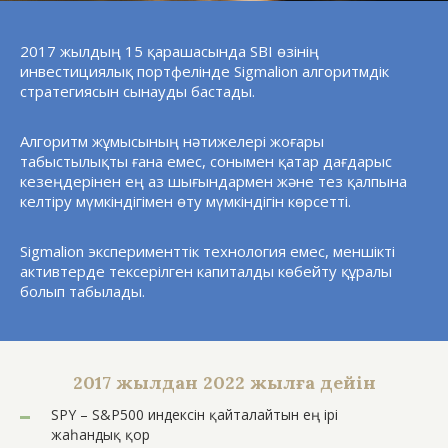
2017 жылдың 15 қарашасында SBI өзінің
инвестициялық портфелінде Sigmalion алгоритмдік
стратегиясын сынауды бастады.
Алгоритм жұмысының нәтижелері жоғары
табыстылықты ғана емес, сонымен қатар дағдарыс
кезеңдерінен ең аз шығындармен және тез қалпына
келтіру мүмкіндігімен өту мүмкіндігін көрсетті.
Sigmalion эксперименттік технология емес, меншікті
активтерде тексерілген капиталды көбейту құралы
болып табылады.
2017 жылдан 2022 жылға дейін
SPY – S&P500 индексін қайталайтын ең ірі
жаһандық қор