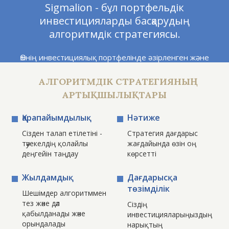
Sigmalion - бұл портфельдік
инвестицияларды басқарудың
алгоритмдік стратегиясы.
Өзінің инвестициялық портфелінде әзірленген және
сыналған Sigmalion “ақшаны қайда инвестициялау
АЛГОРИТМДІК СТРАТЕГИЯНЫҢ
керек?” - деген сұраққа жауап береді.
АРТЫҚШЫЛЫҚТАРЫ
Алгоритмдік кодпен басқарылатын портфельдік
стратегияларға инвестиция салу - жергілікті нарық үшін
Қарапайымдылық
Нәтиже
жаңа бірегей өнім болып табылады. Біз Қазақстан
Сізден талап етілетіні -
Стратегия дағдарыс
аумағында алгоритмдік стратегияны ұсынатын
тәуекелдің қолайлы
жағдайында өзін оң
алғашқы инвестициялық компаниямыз.
деңгейін таңдау
көрсетті
Алгоритмдер өсіп келе жатқан нарық жағдайында
Жылдамдық
Дағдарысқа
ақша табуға, сондай-ақ оның құлдырауына тиімді
төзімділік
Шешімдер алгоритммен
қарсы тұруға мүмкіндік береді. Мұндай нәтиже үш
тез және дәл
Сіздің
фактордың арқасында мүмкін болды: портфельдің
қабылданады және
инвестицияларыңыздың
орындалады
өтімділігі жоғары құрамдастары, автоматтандырылған
нарықтың