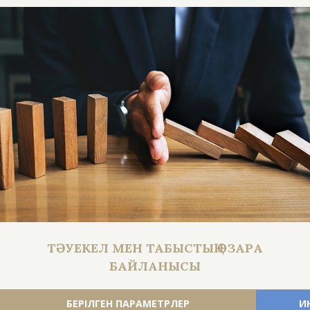
ТӘУЕКЕЛ МЕН ТАБЫСТЫҢ ӨЗАРА
БАЙЛАНЫСЫ
БЕРІЛГЕН ПАРАМЕТРЛЕР
И