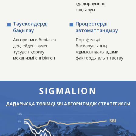
құлдырауынан
трейдингті пайдалану және портфельді басқарудың
сақталуы
кешенді тәсілдері.
Тәуекелдерді
Процестерді
бақылау
автоматтандыру
Алгоритмге берілген
Портфельді
деңгейден төмен
басқарушының
түсуден қорғау
жұмысындағы адами
механизмі енгізілген
факторды алып тастау
SIGMALION
ДАҒДАРЫСҚА ТӨЗІМДІ SBI АЛГОРИТМДІК СТРАТЕГИЯСЫ