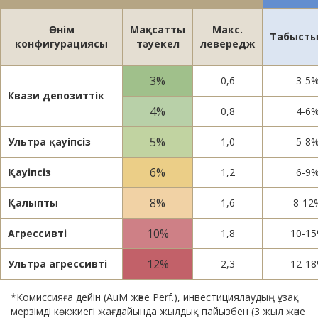
Өнім
Мақсатты
Макс.
Табыст
конфигурациясы
тәуекел
левередж
3%
0,6
3-5
Квази депозиттік
4%
0,8
4-6
5%
Ультра қауіпсіз
1,0
5-8
6%
Қауіпсіз
1,2
6-9
8%
Қалыпты
1,6
8-12
10%
Агрессивті
1,8
10-1
12%
Ультра агрессивті
2,3
12-1
*Комиссияға дейін (AuM және Perf.), инвестициялаудың ұзақ
мерзімді көкжиегі жағдайында жылдық пайызбен (3 жыл және