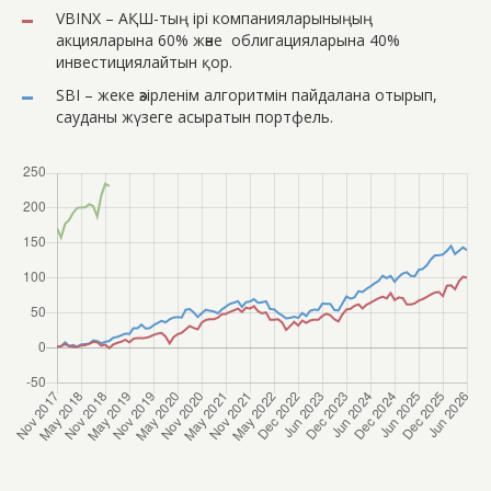
VBINX – АҚШ-тың ірі компанияларыныңың
акцияларына 60% және
облигацияларына 40%
инвестициялайтын қор.
SBI – жеке әзірленім алгоритмін пайдалана отырып,
сауданы жүзеге асыратын портфель.