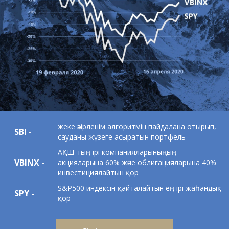
жеке әзірленім алгоритмін пайдалана отырып,
SBI -
сауданы жүзеге асыратын портфель
АҚШ-тың ірі компанияларыныңың
VBINX -
акцияларына 60%
және облигацияларына 40%
инвестициялайтын қор
S&P500 индексін қайталайтын
ең ірі жаһандық
SPY -
қор