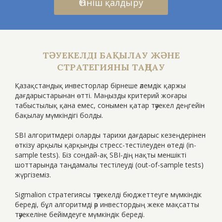
Өтініш қалдыру
ТӘУЕКЕЛДІ БАҚЫЛАУ ЖӘНЕ
СТРАТЕГИЯНЫ ТАҢДАУ
Қазақстандық инвесторлар бірнеше әлемдік қаржы
дағдарыстарынан өтті. Маңызды критерий жоғары
табыстылық қана емес, сонымен қатар тәуекел деңгейін
бақылау мүмкіндігі болды.
SBI алгоритмдері оларды тарихи дағдарыс кезеңдерінен
өткізу арқылы қарқынды стресс-тестілеуден өтеді (in-
sample tests). Біз сондай-ақ SBI-дің нақты меншікті
шоттарында таңдамалы тестілеуді (out-of-sample tests)
жүргіземіз.
Sigmalion стратегиясы тәуекелді бюджеттеуге мүмкіндік
береді, бұл алгоритмді әр инвестордың жеке мақсатты
тәуекеліне бейімдеуге мүмкіндік береді.