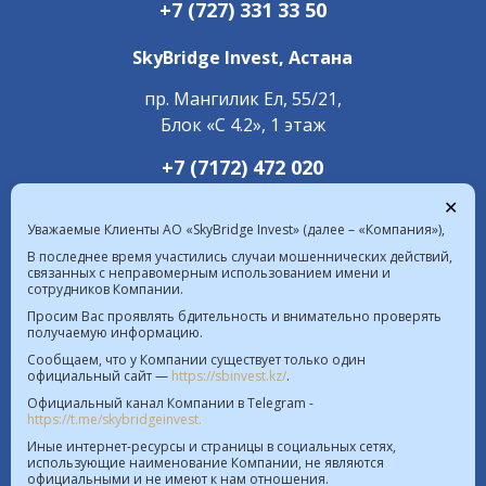
+7 (727) 331 33 50
SkyBridge Invest,
Астана
пр. Мангилик Ел, 55/21,
Блок «С 4.2», 1 этаж
+7 (7172) 472 020
✕
Уважаемые Клиенты АО «SkyBridge Invest» (далее – «Компания»),
В последнее время участились случаи мошеннических действий,
связанных с неправомерным использованием имени и
сотрудников Компании.
Курс валют в РК на 07.08.2026  |  $ 467.48 KZT   
Просим Вас проявлять бдительность и внимательно проверять
получаемую информацию.
€ 539.52 KZT
Сообщаем, что у Компании существует только один
официальный сайт —
https://sbinvest.kz/
.
Политика Информационной безопасности
Официальный канал Компании в Telegram -
Лицензия на осуществление деятельности на рынке
https://t.me/skybridgeinvest.
ценных бумаг №4.2.192/113 от 20.07.2016
Иные интернет-ресурсы и страницы в социальных сетях,
использующие наименование Компании, не являются
Лицензия на осуществление деятельности на
официальными и не имеют к нам отношения.