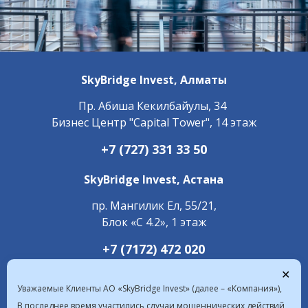
SkyBridge Invest,
Алматы
Пр. ​Абиша Кекилбайулы, 34
Бизнес Центр "Capital Tower", 14 этаж
+7 (727) 331 33 50
SkyBridge Invest,
Астана
пр. Мангилик Ел, 55/21,
Блок «С 4.2», 1 этаж
+7 (7172) 472 020
✕
Уважаемые Клиенты АО «SkyBridge Invest» (далее – «Компания»),
В последнее время участились случаи мошеннических действий,