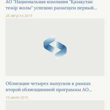
АО "Национальная компания "Қазақстан
темір жолы" успешно размещен первый
выпуск в рамках второй облигационной
20 августа 2019
программы
Облигации четырех выпусков в рамках
второй облигационной программы АО
"Национальная компания "Қазақстан темір
10 июля 2019
жолы" прошли процедуру листинга на KASE
по категории "облигации" основной