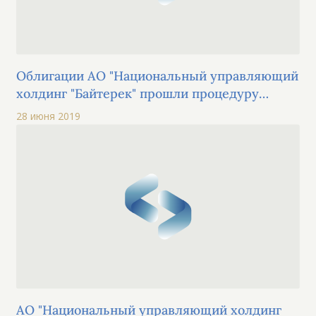
Облигации АО "Национальный управляющий
холдинг "Байтерек" прошли процедуру
листинга на KASE по категории "облигации"
28 июня 2019
основной площадки
АО "Национальный управляющий холдинг