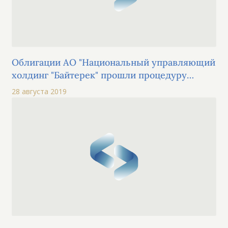
Облигации АО "Национальный управляющий
холдинг "Байтерек" прошли процедуру
листинга на KASE по категории "облигации"
28 августа 2019
основной площадки