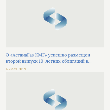
площадки
О «АстанаГаз КМГ» успешно размещен
второй выпуск 10-летних облигаций в
рамках первой облигационной программы
4 июля 2019