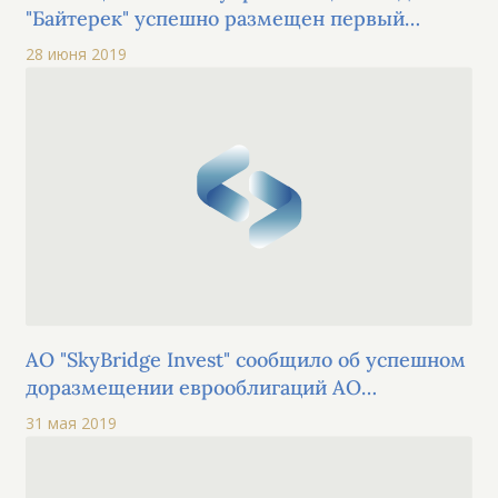
"Байтерек" успешно размещен первый
выпуск облигаций в рамках пятой
28 июня 2019
облигационной программы
АО "SkyBridge Invest" сообщило об успешном
доразмещении еврооблигаций АО
"Национальная компания "Қазақстан темір
31 мая 2019
жолы" на сумму 80 млн швейцарских
франков