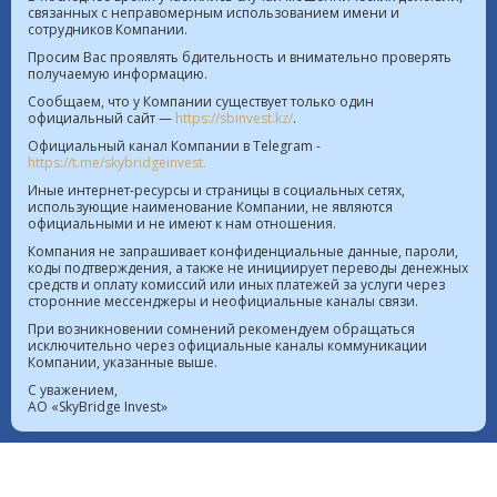
связанных с неправомерным использованием имени и
сотрудников Компании.
Курс валют в РК на 08.08.2026  |  $ 469.93 KZT   
Просим Вас проявлять бдительность и внимательно проверять
получаемую информацию.
€ 541.64 KZT
Сообщаем, что у Компании существует только один
официальный сайт —
https://sbinvest.kz/
.
Политика Информационной безопасности
Официальный канал Компании в Telegram -
Лицензия на осуществление деятельности на рынке
https://t.me/skybridgeinvest.
ценных бумаг №4.2.192/113 от 20.07.2016
Иные интернет-ресурсы и страницы в социальных сетях,
использующие наименование Компании, не являются
Лицензия на осуществление деятельности на
официальными и не имеют к нам отношения.
территории МФЦА №112018-0012 от 21.11.2018
Компания не запрашивает конфиденциальные данные, пароли,
коды подтверждения, а также не инициирует переводы денежных
Реестр выданных, переоформленных лицензий на
средств и оплату комиссий или иных платежей за услуги через
сторонние мессенджеры и неофициальные каналы связи.
осуществление деятельности на рынке ценных
При возникновении сомнений рекомендуем обращаться
бумаг
исключительно через официальные каналы коммуникации
Лицензия на проведение банковских операций
Компании, указанные выше.
№4.3.20 от 18.07.2023
С уважением,
АО «SkyBridge Invest»