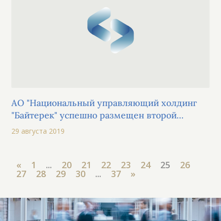
АО "Национальный управляющий холдинг
"Байтерек" успешно размещен второй
выпуск облигаций в рамках пятой
29 августа 2019
облигационной программы
«
1
...
20
21
22
23
24
25
26
27
28
29
30
...
37
»