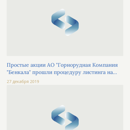
Простые акции АО "Горнорудная Компания
"Бенкала" прошли процедуру листинга на
KASE в секторе "акции" альтернативной
27 декабря 2019
площадки