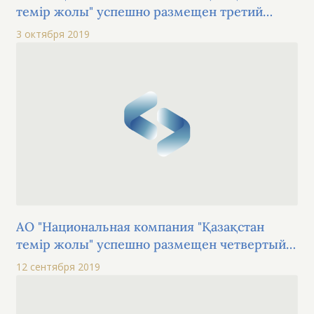
темір жолы" успешно размещен третий
выпуск в рамках второй облигационной
3 октября 2019
программы
АО "Национальная компания "Қазақстан
темір жолы" успешно размещен четвертый
выпуск в рамках второй облигационной
12 сентября 2019
программы