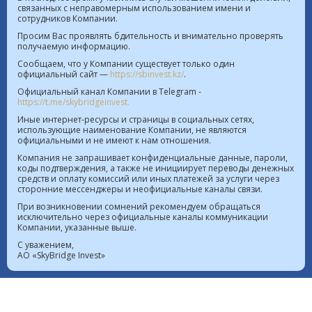
связанных с неправомерным использованием имени и
сотрудников Компании.
Курс валют в РК на 09.08.2026  |  $ 469.93 KZT   
Просим Вас проявлять бдительность и внимательно проверять
получаемую информацию.
€ 541.64 KZT
Сообщаем, что у Компании существует только один
официальный сайт —
https://sbinvest.kz/
.
Политика Информационной безопасности
Официальный канал Компании в Telegram -
Лицензия на осуществление деятельности на рынке
https://t.me/skybridgeinvest.
ценных бумаг №4.2.192/113 от 20.07.2016
Иные интернет-ресурсы и страницы в социальных сетях,
использующие наименование Компании, не являются
Лицензия на осуществление деятельности на
официальными и не имеют к нам отношения.
территории МФЦА №112018-0012 от 21.11.2018
Компания не запрашивает конфиденциальные данные, пароли,
коды подтверждения, а также не инициирует переводы денежных
Реестр выданных, переоформленных лицензий на
средств и оплату комиссий или иных платежей за услуги через
сторонние мессенджеры и неофициальные каналы связи.
осуществление деятельности на рынке ценных
При возникновении сомнений рекомендуем обращаться
бумаг
исключительно через официальные каналы коммуникации
Лицензия на проведение банковских операций
Компании, указанные выше.
№4.3.20 от 18.07.2023
С уважением,
АО «SkyBridge Invest»