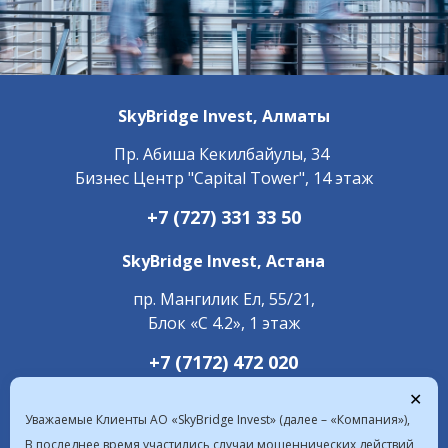
SkyBridge Invest,
Алматы
Пр. ​Абиша Кекилбайулы, 34
Бизнес Центр "Capital Tower", 14 этаж
+7 (727) 331 33 50
SkyBridge Invest,
Астана
пр. Мангилик Ел, 55/21,
Блок «С 4.2», 1 этаж
+7 (7172) 472 020
✕
Уважаемые Клиенты АО «SkyBridge Invest» (далее – «Компания»),
В последнее время участились случаи мошеннических действий,