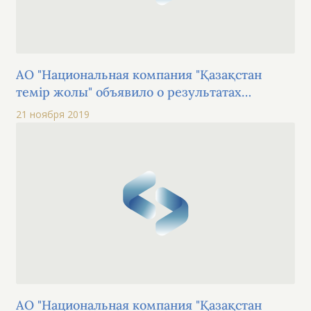
АО "Национальная компания "Қазақстан
темір жолы" объявило о результатах
собрания держателей международных
21 ноября 2019
облигаций XS1713475132, US48669DAA00
(TMJLe6)
АО "Национальная компания "Қазақстан