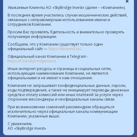
✕
Уважаемые Клиенты АО «SkyBridge Invest» (далее – «Компания»),
В последнее время участились случаи мошеннических действий,
связанных с неправомерным использованием имени и
сотрудников Компании.
Курс валют в РК на 09.08.2026  |  $ 469.93 KZT   
Просим Вас проявлять бдительность и внимательно проверять
получаемую информацию.
€ 541.64 KZT
Сообщаем, что у Компании существует только один
официальный сайт —
https://sbinvest.kz/
.
Политика Информационной безопасности
Официальный канал Компании в Telegram -
Лицензия на осуществление деятельности на рынке
https://t.me/skybridgeinvest.
ценных бумаг №4.2.192/113 от 20.07.2016
Иные интернет-ресурсы и страницы в социальных сетях,
использующие наименование Компании, не являются
Лицензия на осуществление деятельности на
официальными и не имеют к нам отношения.
территории МФЦА №112018-0012 от 21.11.2018
Компания не запрашивает конфиденциальные данные, пароли,
коды подтверждения, а также не инициирует переводы денежных
Реестр выданных, переоформленных лицензий на
средств и оплату комиссий или иных платежей за услуги через
сторонние мессенджеры и неофициальные каналы связи.
осуществление деятельности на рынке ценных
бумаг
При возникновении сомнений рекомендуем обращаться
исключительно через официальные каналы коммуникации
Лицензия на проведение банковских операций
Компании, указанные выше.
№4.3.20 от 18.07.2023
С уважением,
АО «SkyBridge Invest»