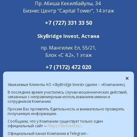
Пр. ​Абиша Кекилбайулы, 34
Бизнес Центр "Capital Tower", 14 этаж
+7 (727) 331 33 50
SkyBridge Invest,
Астана
пр. Мангилик Ел, 55/21,
Блок «С 4.2», 1 этаж
+7 (7172) 472 020
✕
Уважаемые Клиенты АО «SkyBridge Invest» (далее – «Компания»),
В последнее время участились случаи мошеннических действий,
связанных с неправомерным использованием имени и
сотрудников Компании.
Курс валют в РК на 08.08.2026  |  $ 469.93 KZT   
Просим Вас проявлять бдительность и внимательно проверять
получаемую информацию.
€ 541.64 KZT
Сообщаем, что у Компании существует только один
официальный сайт —
https://sbinvest.kz/
.
Политика Информационной безопасности
Официальный канал Компании в Telegram -