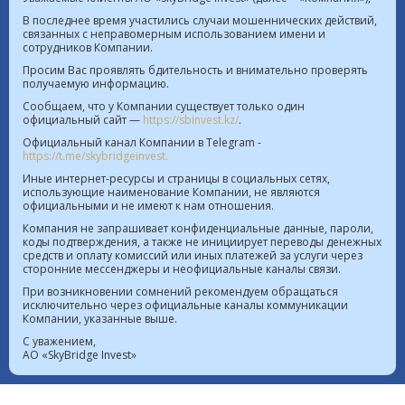
В последнее время участились случаи мошеннических действий,
связанных с неправомерным использованием имени и
сотрудников Компании.
Курс валют в РК на 10.08.2026  |  $ 469.93 KZT   
Просим Вас проявлять бдительность и внимательно проверять
получаемую информацию.
€ 541.64 KZT
Сообщаем, что у Компании существует только один
официальный сайт —
https://sbinvest.kz/
.
Политика Информационной безопасности
Официальный канал Компании в Telegram -
Лицензия на осуществление деятельности на рынке
https://t.me/skybridgeinvest.
ценных бумаг №4.2.192/113 от 20.07.2016
Иные интернет-ресурсы и страницы в социальных сетях,
использующие наименование Компании, не являются
Лицензия на осуществление деятельности на
официальными и не имеют к нам отношения.
территории МФЦА №112018-0012 от 21.11.2018
Компания не запрашивает конфиденциальные данные, пароли,
коды подтверждения, а также не инициирует переводы денежных
Реестр выданных, переоформленных лицензий на
средств и оплату комиссий или иных платежей за услуги через
сторонние мессенджеры и неофициальные каналы связи.
осуществление деятельности на рынке ценных
При возникновении сомнений рекомендуем обращаться
бумаг
исключительно через официальные каналы коммуникации
Лицензия на проведение банковских операций
Компании, указанные выше.
№4.3.20 от 18.07.2023
С уважением,
АО «SkyBridge Invest»