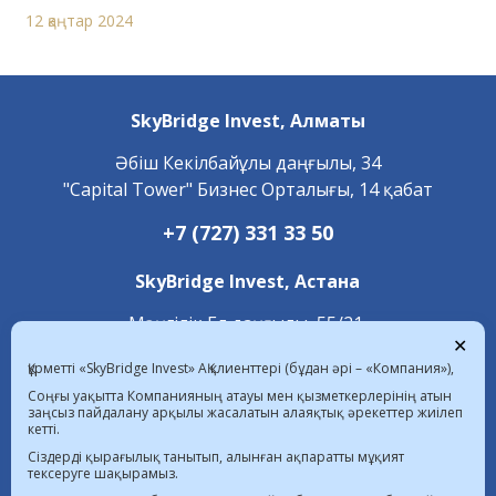
12 қаңтар 2024
SkyBridge Invest,
Алматы
Әбіш Кекілбайұлы даңғылы, 34
"Capital Tower" Бизнес Орталығы, 14 қабат
+7 (727) 331 33 50
SkyBridge Invest,
Астана
Мәңгілік Ел даңғылы, 55/21,
✕
«С 4.2» блок, 1 қабат
Құрметті «SkyBridge Invest» АҚ клиенттері (бұдан әрі – «Компания»),
+7 (7172) 472 020
Соңғы уақытта Компанияның атауы мен қызметкерлерінің атын
заңсыз пайдалану арқылы жасалатын алаяқтық әрекеттер жиілеп
кетті.
06.08.2026 ҚР-дағы валюта бағамы  |  
Сіздерді қырағылық танытып, алынған ақпаратты мұқият
тексеруге шақырамыз.
$ 469.85 KZT   € 542.16 KZT