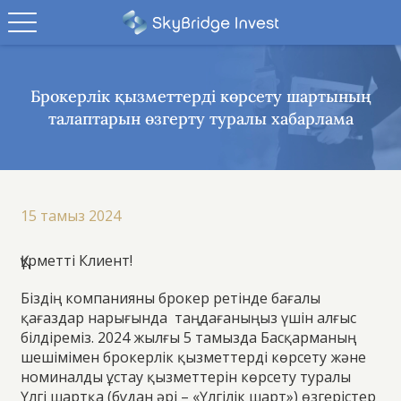
Брокерлік қызметтерді көрсету шартының
талаптарын өзгерту туралы хабарлама
15 тамыз 2024
Құрметті Клиент!
Біздің компанияны брокер ретінде бағалы
қағаздар нарығында таңдағаныңыз үшін алғыс
білдіреміз. 2024 жылғы 5 тамызда Басқарманың
шешімімен брокерлік қызметтерді көрсету және
номиналды ұстау қызметтерін көрсету туралы
Үлгі шартқа (бұдан әрі – «Үлгілік шарт») өзгерістер