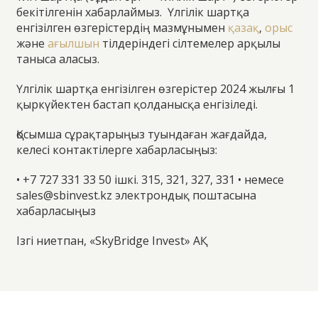
бекітілгенін хабарлаймыз. Үлгілік шартқа
енгізілген өзгерістердің мазмұнымен
қазақ
,
орыс
және
ағылшын
тілдеріндегі сілтемелер арқылы
таныса аласыз.
Үлгілік шартқа енгізілген өзгерістер 2024 жылғы 1
қыркүйектен бастап қолданысқа енгізіледі.
Қосымша сұрақтарыңыз туындаған жағдайда,
келесі контактілерге хабарласыңыз:
• +7 727 331 33 50 ішкі. 315, 321, 327, 331
• немесе
sales@sbinvest.kz электрондық поштасына
хабарласыңыз
Ізгі ниетпан,
«SkyBridge Invest» АҚ