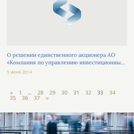
О решении единственного акционера АО
«Компания по управлению инвестиционным
портфелем «Компас» 30 мая 2014 г.
5 июня 2014
«
1
...
28
29
30
31
32
33
34
35
36
37
»