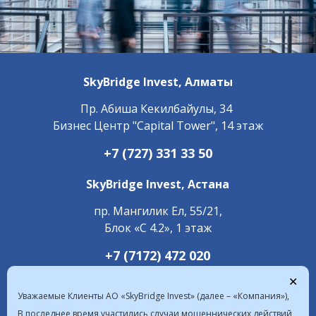
SkyBridge Invest,
Алматы
Пр. ​Абиша Кекилбайулы, 34
Бизнес Центр "Capital Tower", 14 этаж
+7 (727) 331 33 50
SkyBridge Invest,
Астана
пр. Мангилик Ел, 55/21,
Блок «С 4.2», 1 этаж
+7 (7172) 472 020
✕
Уважаемые Клиенты АО «SkyBridge Invest» (далее – «Компания»),
В последнее время участились случаи мошеннических действий,