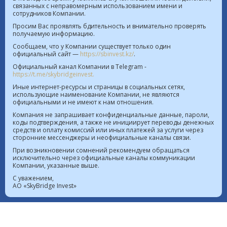
связанных с неправомерным использованием имени и
сотрудников Компании.
Курс валют в РК на 06.08.2026  |  $ 469.85 KZT   
Просим Вас проявлять бдительность и внимательно проверять
получаемую информацию.
€ 542.16 KZT
Сообщаем, что у Компании существует только один
официальный сайт —
https://sbinvest.kz/
.
Политика Информационной безопасности
Официальный канал Компании в Telegram -
Лицензия на осуществление деятельности на рынке
https://t.me/skybridgeinvest.
ценных бумаг №4.2.192/113 от 20.07.2016
Иные интернет-ресурсы и страницы в социальных сетях,
использующие наименование Компании, не являются
Лицензия на осуществление деятельности на
официальными и не имеют к нам отношения.
территории МФЦА №112018-0012 от 21.11.2018
Компания не запрашивает конфиденциальные данные, пароли,
коды подтверждения, а также не инициирует переводы денежных
Реестр выданных, переоформленных лицензий на
средств и оплату комиссий или иных платежей за услуги через
сторонние мессенджеры и неофициальные каналы связи.
осуществление деятельности на рынке ценных
При возникновении сомнений рекомендуем обращаться
бумаг
исключительно через официальные каналы коммуникации
Лицензия на проведение банковских операций
Компании, указанные выше.
№4.3.20 от 18.07.2023
С уважением,
АО «SkyBridge Invest»