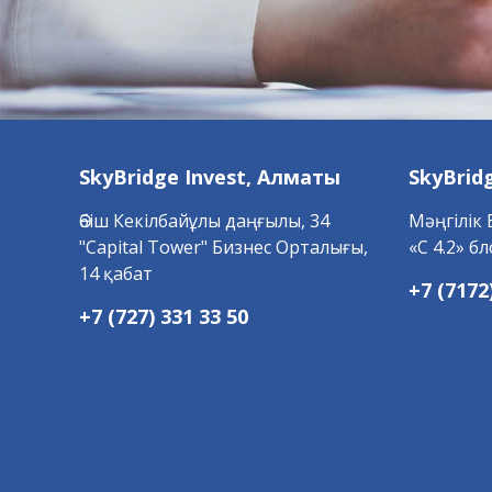
SkyBridge Invest,
Алматы
SkyBrid
Әбіш Кекілбайұлы даңғылы, 34
Мәңгілік 
"Capital Tower" Бизнес Орталығы,
«С 4.2» бл
14 қабат
+7 (7172
+7 (727) 331 33 50