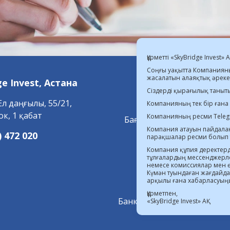
Құрметті «SkyBridge Invest» 
Соңғы уақытта Компанияны
жасалатын алаяқтық әрекет
08.08.2026 ҚР-
ge Invest,
Астана
Сіздерді қырағылық таныт
Ел даңғылы, 55/21,
Компанияның тек бір ғана
ок, 1 қабат
Компанияның ресми Tele
Бағалы қағаздар нарығынд
Компания атауын пайдалан
) 472 020
парақшалар ресми болып 
АХҚО аумағында қызм
Компания құпия деректерді
тұлғалардың мессенджерл
немесе комиссиялар мен өз
Бағалы қағаздар нары
Күмән туындаған жағдайд
арқылы ғана хабарласуың
Құрметпен,
Банк операцияларын асыруғ
«SkyBridge Invest» АҚ