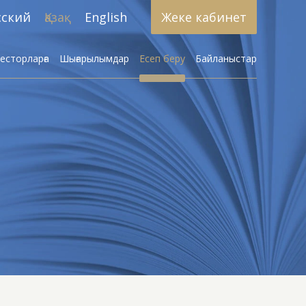
сский
Қазақ
English
Жеке кабинет
есторларға
Шығарылымдар
Есеп беру
Байланыстар
к қызмет көрсету
к стратегияларды
әзірлеу
рді сенімгерлік
басқару
циялық қорлар