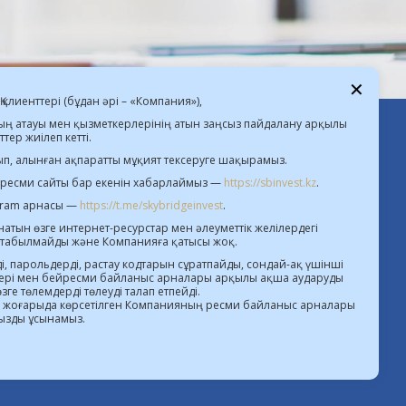
2013
2012
✕
АҚ клиенттері (бұдан әрі – «Компания»),
ң атауы мен қызметкерлерінің атын заңсыз пайдалану арқылы
тер жиілеп кетті.
дағы валюта бағамы  |  $ 469.93 KZT   
ып, алынған ақпаратты мұқият тексеруге шақырамыз.
€ 541.64 KZT
 ресми сайты бар екенін хабарлаймыз —
https://sbinvest.kz
.
gram арнасы —
https://t.me/skybridgeinvest
.
а қызметті жүзеге асыруға арналған 20.07.2016
атын өзге интернет-ресурстар мен әлеуметтік желілердегі
жылғы №4.2.192/113 лицензия
табылмайды және Компанияға қатысы жоқ.
етті жүзеге асыруға арналған 21.11.2018 жылғы
, парольдерді, растау кодтарын сұратпайды, сондай-ақ үшінші
ері мен бейресми байланыс арналары арқылы ақша аударуды
№112018-0012 лицензия
ге төлемдерді төлеуді талап етпейді.
ғында қызметті жүзеге асыруға берілген, қайта
а жоғарыда көрсетілген Компанияның ресми байланыс арналары
ызды ұсынамыз.
ресімделген лицензиялардың тізілімі
а берiлген 18.07.2023 жылғы №4.30.20 лицензия