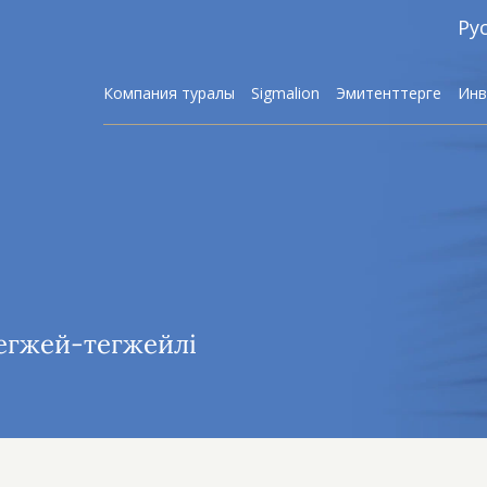
Ру
Компания туралы
Sigmalion
Эмитенттерге
Инв
Брокерлі
Алгоритмді
 егжей-тегжейлі
Активте
Инвести