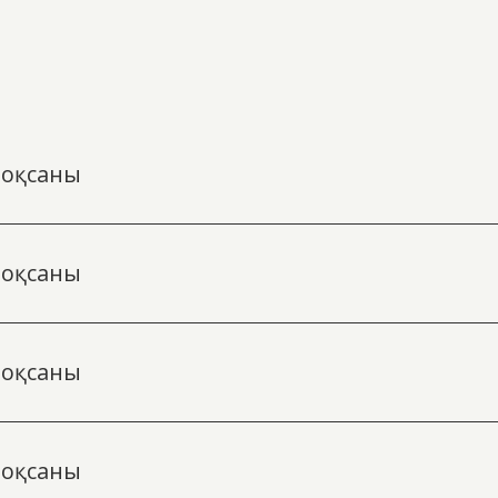
тоқсаны
тоқсаны
тоқсаны
тоқсаны