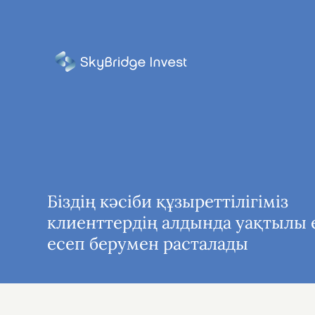
Біздің кәсіби құзыреттілігіміз
клиенттердің алдында уақтылы
есеп берумен расталады