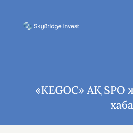
«KEGOC» АҚ SPO 
хаб