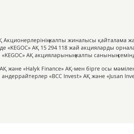
 АҚ Акционерлерінің жалпы жиналысы қайталама ж
де «KEGOC» АҚ 15 294 118 жай акцияларды орна
 «KEGOC» АҚ акцияларының жалпы санының кемінд
Қ және «Halyk Finance» АҚ-мен бірге осы мәмілені
андеррайтерлер «BCC Invest» АҚ және «Jusan Inve