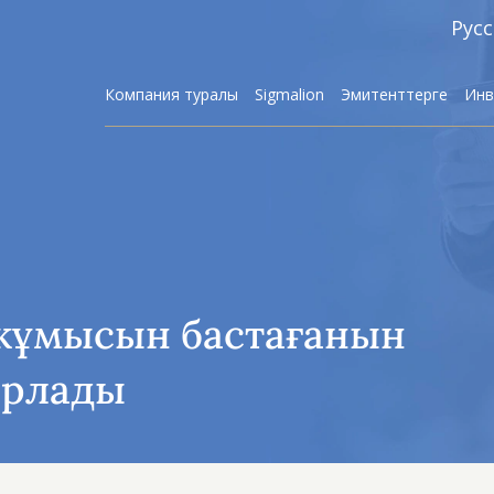
Рус
Компания туралы
Sigmalion
Эмитенттерге
Инв
Брокерлі
Алгоритмді
жұмысын бастағанын
Активте
арлады
Инвести