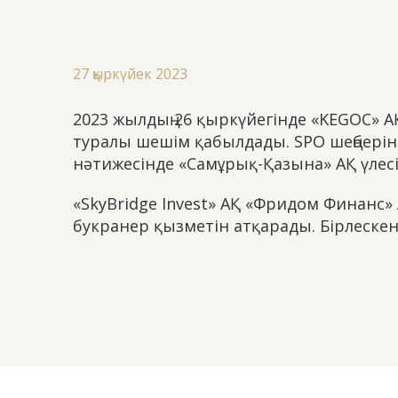
27 қыркүйек 2023
2023 жылдың 26 ​​қыркүйегінде «KEGOC»
туралы шешім қабылдады. SPO шеңберін
нәтижесінде «Самұрық-Қазына» АҚ үлесі
«SkyBridge Invest» АҚ «Фридом Финанс» А
букранер қызметін атқарады. Бірлескен 