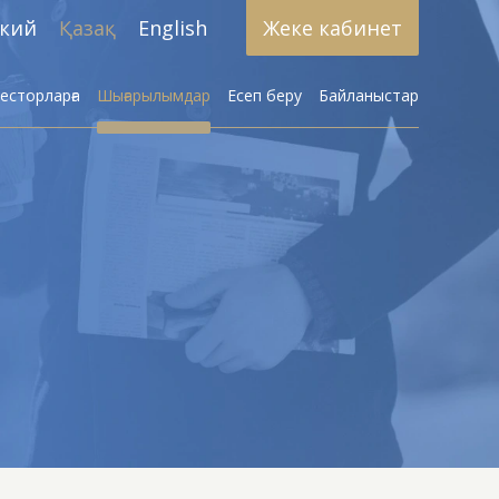
ский
Қазақ
English
Жеке кабинет
есторларға
Шығарылымдар
Есеп беру
Байланыстар
к қызмет көрсету
к стратегияларды
әзірлеу
рді сенімгерлік
басқару
циялық қорлар