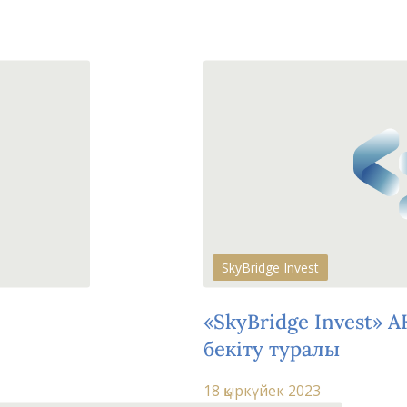
SkyBridge Invest
«SkyBridge Invest» 
бекіту туралы
18 қыркүйек 2023