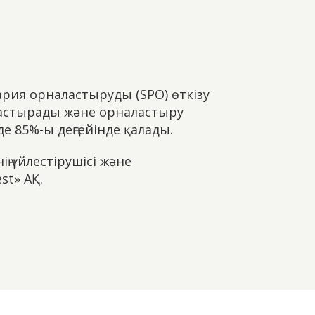
ария орналастыруды (SPO) өткізу
ластырады және орналастыру
е 85%-ы деңгейінде қалады.
ң үйлестірушісі және
st» АҚ.