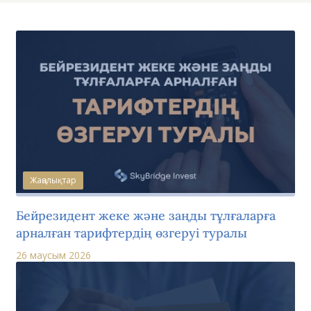
Жаңалықтар
Бейрезидент жеке және заңды тұлғаларға
арналған тарифтердің өзгеруі туралы
26 маусым 2026