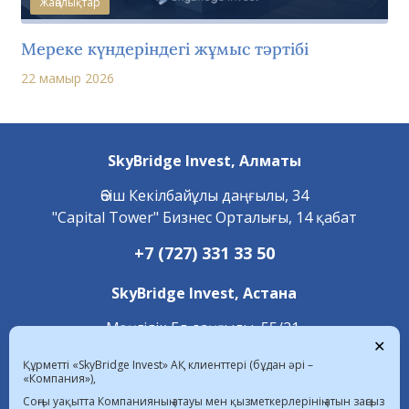
Жаңалықтар
Мереке күндеріндегі жұмыс тәртібі
22 мамыр 2026
SkyBridge Invest,
Алматы
Әбіш Кекілбайұлы даңғылы, 34
"Capital Tower" Бизнес Орталығы, 14 қабат
+7 (727) 331 33 50
SkyBridge Invest,
Астана
Мәңгілік Ел даңғылы, 55/21,
✕
«С 4.2» блок, 1 қабат
Құрметті «SkyBridge Invest» АҚ клиенттері (бұдан әрі –
«Компания»),
+7 (7172) 472 020
Соңғы уақытта Компанияның атауы мен қызметкерлерінің атын заңсыз