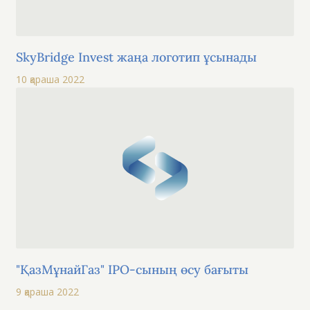
SkyBridge Invest жаңа логотип ұсынады
10 қараша 2022
"ҚазМұнайГаз" IPO-сының өсу бағыты
9 қараша 2022