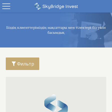
Біздің клиенттеріміздің
мақсаттары мен тілектері
біз үшін
басымдық
Фильтр