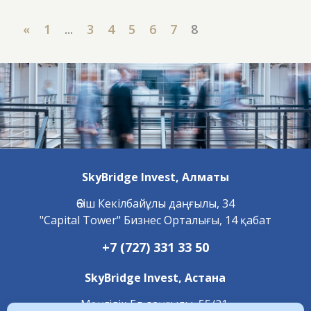
«
1
...
3
4
5
6
7
8
SkyBridge Invest,
Алматы
Әбіш Кекілбайұлы даңғылы, 34
"Capital Tower" Бизнес Орталығы, 14 қабат
+7 (727) 331 33 50
SkyBridge Invest,
Астана
Мәңгілік Ел даңғылы, 55/21,