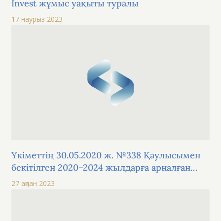
Invest жұмыс уақыты туралы
17 наурыз 2023
Yкіметтің 30.05.2020 ж. №338 Қаулысымен
бекітілген 2020–2024 жылдарға арналған
қаржылық сауаттылықты арттыру
27 ақпан 2023
Тұжырымдамасының іс-шараларын іске
асыру шеңберінде оқыту материалдары.