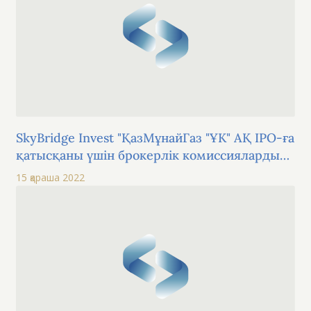
SkyBridge Invest "ҚазМұнайГаз "ҰК" АҚ IPO-ға
қатысқаны үшін брокерлік комиссияларды
алып тастады және жаңа клиенттерді қарсы
15 қараша 2022
алады