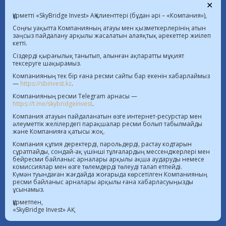
✕
«С 4.2» блок, 1 қабат
Құрметті «SkyBridge Invest» АҚ клиенттері (бұдан әрі – «Компания»),
+7 (7172) 472 020
Соңғы уақытта Компанияның атауы мен қызметкерлерінің атын
заңсыз пайдалану арқылы жасалатын алаяқтық әрекеттер жиілеп
кетті.
09.08.2026 ҚР-дағы валюта бағамы  |  
Сіздерді қырағылық танытып, алынған ақпаратты мұқият
тексеруге шақырамыз.
$ 469.93 KZT   € 541.64 KZT
Компанияның тек бір ғана ресми сайты бар екенін хабарлаймыз
—
https://sbinvest.kz
.
Бағалы қағаздар нарығында қызметті жүзеге
Компанияның ресми Telegram арнасы —
асыруға арналған 20.07.2016 жылғы №4.2.192/113
https://t.me/skybridgeinvest
.
лицензия
Компания атауын пайдаланатын өзге интернет-ресурстар мен
АХҚО аумағында қызметті жүзеге асыруға арналған
әлеуметтік желілердегі парақшалар ресми болып табылмайды
және Компанияға қатысы жоқ.
21.11.2018 жылғы №112018-0012 лицензия
Компания құпия деректерді, парольдерді, растау кодтарын
Бағалы қағаздар нарығында қызметті жүзеге
сұратпайды, сондай-ақ үшінші тұлғалардың мессенджерлері мен
бейресми байланыс арналары арқылы ақша аударуды немесе
асыруға берілген, қайта ресімделген
комиссиялар мен өзге төлемдерді төлеуді талап етпейді.
лицензиялардың тізілімі
Күмән туындаған жағдайда жоғарыда көрсетілген Компанияның
ресми байланыс арналары арқылы ғана хабарласуыңызды
Банк операцияларын асыруға берiлген 18.07.2023
ұсынамыз.
жылғы №4.30.20 лицензия
Құрметпен,
«SkyBridge Invest» АҚ